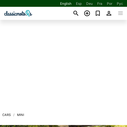
English
Esp
Deu
Fra
Por
Рус
CARS
MINI