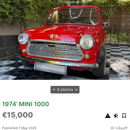
6 photos
1974' MINI 1000
€15,000
Published 7 May 2026
ID: C4uyZF