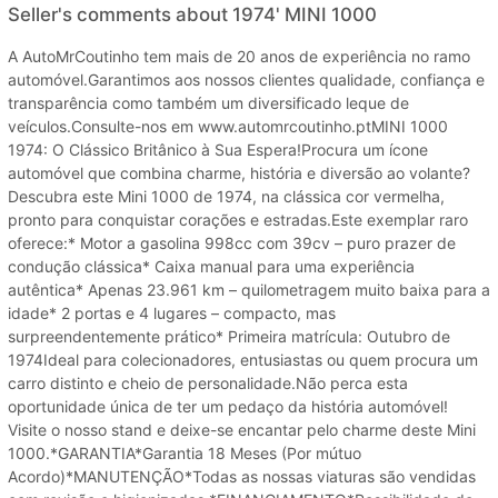
Seller's comments about 1974' MINI 1000
A AutoMrCoutinho tem mais de 20 anos de experiência no ramo
automóvel.Garantimos aos nossos clientes qualidade, confiança e
transparência como também um diversificado leque de
veículos.Consulte-nos em www.automrcoutinho.ptMINI 1000
1974: O Clássico Britânico à Sua Espera!Procura um ícone
automóvel que combina charme, história e diversão ao volante?
Descubra este Mini 1000 de 1974, na clássica cor vermelha,
pronto para conquistar corações e estradas.Este exemplar raro
oferece:* Motor a gasolina 998cc com 39cv – puro prazer de
condução clássica* Caixa manual para uma experiência
autêntica* Apenas 23.961 km – quilometragem muito baixa para a
idade* 2 portas e 4 lugares – compacto, mas
surpreendentemente prático* Primeira matrícula: Outubro de
1974Ideal para colecionadores, entusiastas ou quem procura um
carro distinto e cheio de personalidade.Não perca esta
oportunidade única de ter um pedaço da história automóvel!
Visite o nosso stand e deixe-se encantar pelo charme deste Mini
1000.*GARANTIA*Garantia 18 Meses (Por mútuo
Acordo)*MANUTENÇÃO*Todas as nossas viaturas são vendidas