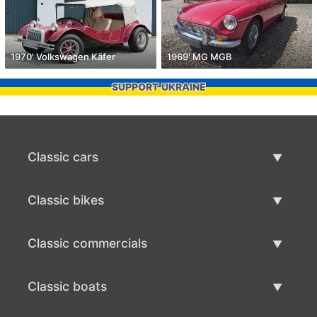
1970' Volkswagen Käfer
1969' MG MGB
SUPPORT UKRAINE
Classic cars
Classic Cars List
Classic bikes
Sell Classic Car
Classic Bikes List
Classic commercials
Sell Classic Bike
Classic Commercials List
Classic boats
Sell Classic Commercial
Classic Boats List