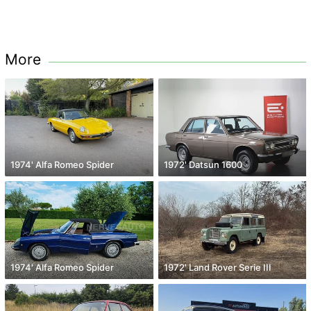
More
1974' Alfa Romeo Spider
1972' Datsun 1600
1974' Alfa Romeo Spider
1972' Land Rover Serie III