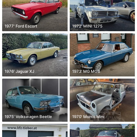
1977' Ford Escort
1972' MINI 1275
1976' Jaguar XJ
1973' MG MGB
1975' Volkswagen Beetle
1970' Morris Mini