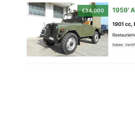
1959' 
€34,000
1901 cc,
Restauriert
Italien.
Veröf