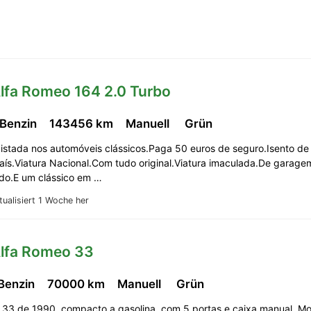
lfa Romeo 164 2.0 Turbo
 Benzin
143456 km
Manuell
Grün
istada nos automóveis clássicos.Paga 50 euros de seguro.Isento de
aís.Viatura Nacional.Com tudo original.Viatura imaculada.De garag
ido.E um clássico em …
tualisiert 1 Woche her
Alfa Romeo 33
 Benzin
70000 km
Manuell
Grün
 33 de 1990, compacto a gasolina, com 5 portas e caixa manual. M