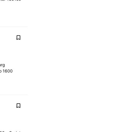
urg
eo 1600