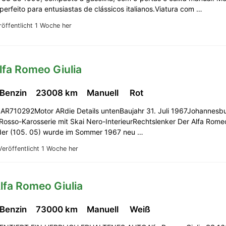
erfeito para entusiastas de clássicos italianos.Viatura com …
röffentlicht 1 Woche her
lfa Romeo Giulia
 Benzin
23008 km
Manuell
Rot
l AR710292Motor ARdie Details untenBaujahr 31. Juli 1967Johannesb
)Rosso-Karosserie mit Skai Nero-InterieurRechtslenker Der Alfa Rom
der (105. 05) wurde im Sommer 1967 neu …
Veröffentlicht 1 Woche her
lfa Romeo Giulia
 Benzin
73000 km
Manuell
Weiß