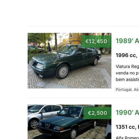
1989' A
€12,450
1996 cc,
Viatura Reg
venda no p
bem assist
Portugal.
Ak
1990' 
€2,500
1351 cc,
Alfa Romeo