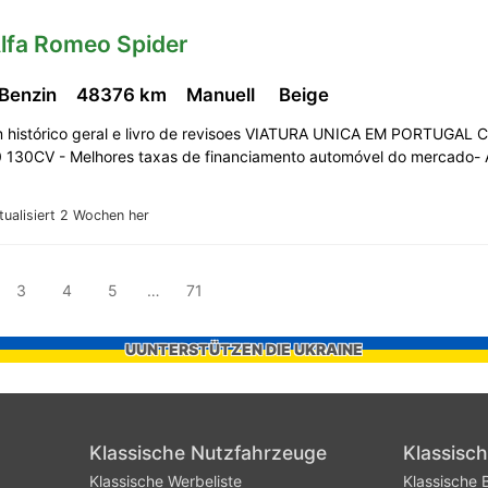
Alfa Romeo Spider
 Benzin
48376 km
Manuell
Beige
m histórico geral e livro de revisoes VIATURA UNICA EM PORTUGAL
130CV - Melhores taxas de financiamento automóvel do mercado-
tualisiert 2 Wochen her
3
4
5
…
71
UUNTERSTÜTZEN DIE UKRAINE
Klassische Nutzfahrzeuge
Klassisc
Klassische Werbeliste
Klassische B