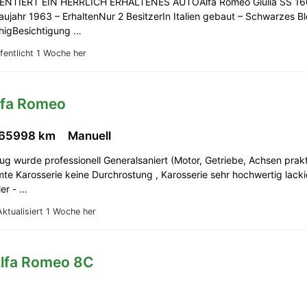
NTIERT EIN HERRLICH ERHALTENES AUTOAlfa Romeo Giulia SS 160
aujahr 1963 – ErhaltenNur 2 BesitzerIn Italien gebaut – Schwarzes B
ähigBesichtigung …
fentlicht 1 Woche her
lfa Romeo
65998 km
Manuell
g wurde professionell Generalsaniert (Motor, Getriebe, Achsen prak
te Karosserie keine Durchrostung , Karosserie sehr hochwertig lacki
ler - …
Aktualisiert 1 Woche her
Alfa Romeo 8C