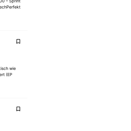
0 – Sprint
lechPerfekt
tisch wie
ert (EP