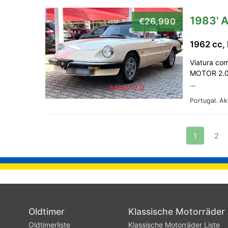
1983' 
€26,990
1962 cc,
Viatura co
MOTOR 2.0 
…
Portugal.
Ak
1
2
Oldtimer
Klassische Motorräder
Oldtimerliste
Klassische Motorräder Liste