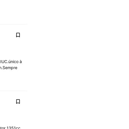
 IUC.único à
em.Sempre
otor 1351cc