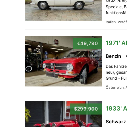
MCM PRÄSE
Speciale, B
funktionsf
Italien.
Veröf
1971' A
€49,790
Benzin
Das Fahrzeu
neu), gesam
Grund - Fül
Österreich.
1933' 
$299,900
Schwarz