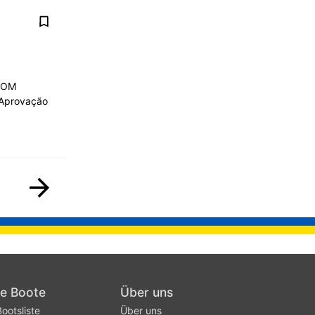
 COM
 Aprovação
he Boote
Über uns
ootsliste
Über uns