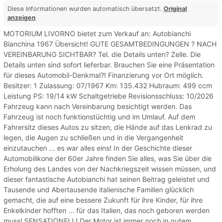
Diese Informationen wurden automatisch übersetzt.
Original
anzeigen
MOTORIUM LIVORNO bietet zum Verkauf an: Autobianchi
Bianchina 1967 Übersicht! GUTE GESAMTBEDINGUNGEN ? NACH
VEREINBARUNG SICHTBAR? Tel. die Details unten? Zelle. Die
Details unten sind sofort lieferbar. Brauchen Sie eine Präsentation
für dieses Automobil-Denkmal?! Finanzierung vor Ort möglich.
Besitzer: 1 Zulassung: 07/1967 Km: 135.432 Hubraum: 499 ccm
Leistung PS: 19/14 kW Schaltgetriebe Revisionsschluss: 10/2026
Fahrzeug kann nach Vereinbarung besichtigt werden. Das
Fahrzeug ist noch funktionstüchtig und im Umlauf. Auf dem
Fahrersitz dieses Autos zu sitzen, die Hände auf das Lenkrad zu
legen, die Augen zu schließen und in die Vergangenheit
einzutauchen ... es war alles eins! In der Geschichte dieser
Automobilikone der 60er Jahre finden Sie alles, was Sie über die
Erholung des Landes von der Nachkriegszeit wissen müssen, und
dieser fantastische Autobianchi hat seinen Beitrag geleistet und
Tausende und Abertausende italienische Familien glücklich
gemacht, die auf eine bessere Zukunft für ihre Kinder, für ihre
Enkelkinder hofften ... für das Italien, das noch geboren werden
muss! SENSATIONELL! Der Motor ist immer noch in gutem