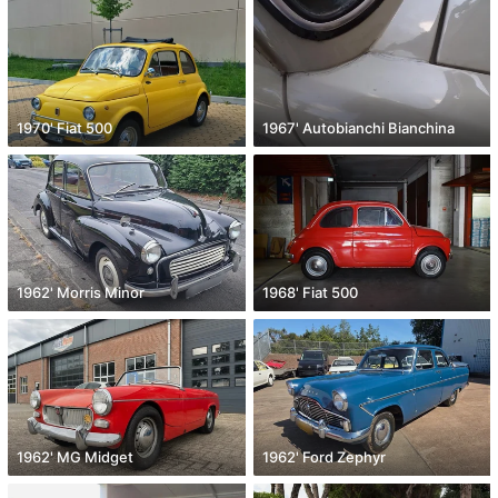
1970' Fiat 500
1967' Autobianchi Bianchina
1962' Morris Minor
1968' Fiat 500
1962' MG Midget
1962' Ford Zephyr