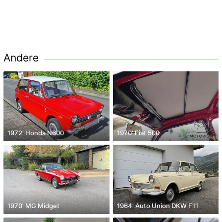
Andere
1972' Honda N600
1970' Fiat 500
1970' MG Midget
1964' Auto Union DKW F11