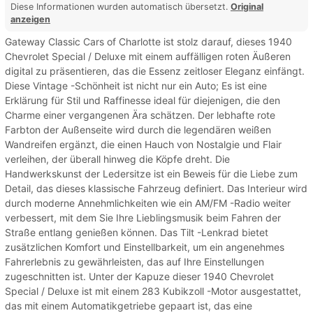
Diese Informationen wurden automatisch übersetzt.
Original
anzeigen
Gateway Classic Cars of Charlotte ist stolz darauf, dieses 1940
Chevrolet Special / Deluxe mit einem auffälligen roten Äußeren
digital zu präsentieren, das die Essenz zeitloser Eleganz einfängt.
Diese Vintage -Schönheit ist nicht nur ein Auto; Es ist eine
Erklärung für Stil und Raffinesse ideal für diejenigen, die den
Charme einer vergangenen Ära schätzen. Der lebhafte rote
Farbton der Außenseite wird durch die legendären weißen
Wandreifen ergänzt, die einen Hauch von Nostalgie und Flair
verleihen, der überall hinweg die Köpfe dreht. Die
Handwerkskunst der Ledersitze ist ein Beweis für die Liebe zum
Detail, das dieses klassische Fahrzeug definiert. Das Interieur wird
durch moderne Annehmlichkeiten wie ein AM/FM -Radio weiter
verbessert, mit dem Sie Ihre Lieblingsmusik beim Fahren der
Straße entlang genießen können. Das Tilt -Lenkrad bietet
zusätzlichen Komfort und Einstellbarkeit, um ein angenehmes
Fahrerlebnis zu gewährleisten, das auf Ihre Einstellungen
zugeschnitten ist. Unter der Kapuze dieser 1940 Chevrolet
Special / Deluxe ist mit einem 283 Kubikzoll -Motor ausgestattet,
das mit einem Automatikgetriebe gepaart ist, das eine