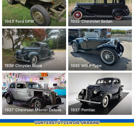
1943' Ford GPW
1935' Chevrolet Sedan
1939' Chrysler Royal
1935' MG P-Type
1937' Chevrolet Master Deluxe
1937' Pontiac
UUNTERSTÜTZEN DIE UKRAINE