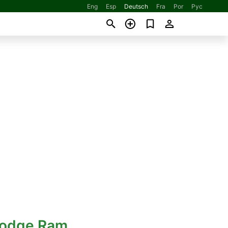
Eng
Esp
Deutsch
Fra
Por
Рус
Dodge Ram