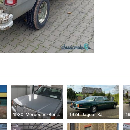
1980' Mercedes-Benz 280
1974' Jaguar XJ