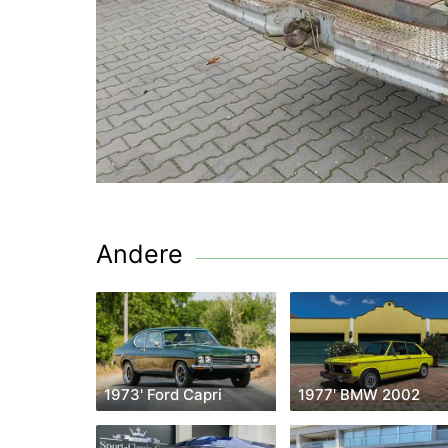
Andere
1973' Ford Capri
1977' BMW 2002