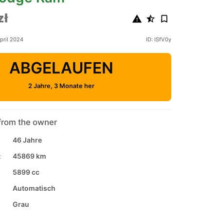
zł
April 2024
ID: ISfV0y
ABGELAUFEN
2 Jahre, 3 Monate her
from the owner
46 Jahre
:
45869 km
5899 cc
Automatisch
Grau