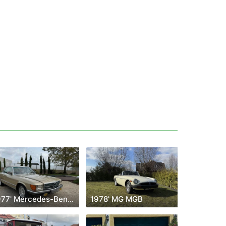
1977' Mercedes-Benz R107 280 Slc
1978' MG MGB