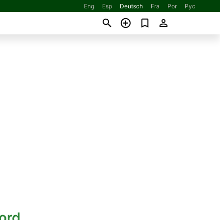
Eng
Esp
Deutsch
Fra
Por
Рус
ord