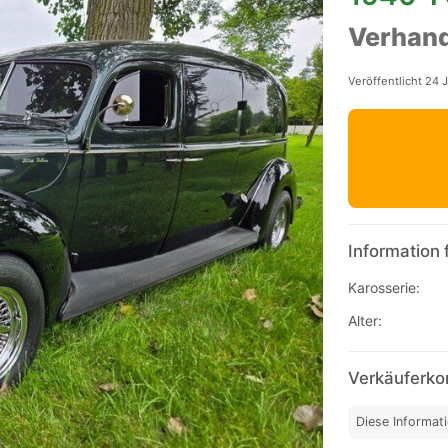
Verhand
Veröffentlicht 24 
Information 
Karosserie:
Alter:
Verkäuferko
Diese Informat