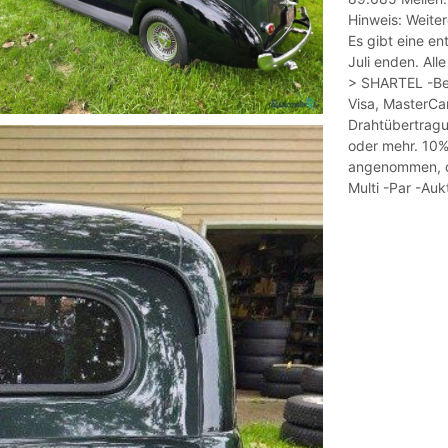
Hinweis: Weiter
Es gibt eine en
Juli enden. All
> SHARTEL -Be
Visa, MasterCa
Drahtübertragu
oder mehr. 10%
angenommen, da
Multi -Par -Au