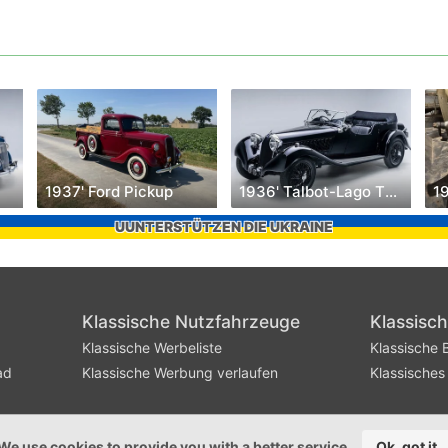
1937' Ford Pickup
1936' Talbot-Lago T120
1
UUNTERSTÜTZEN DIE UKRAINE
Klassische Nutzfahrzeuge
Klassisc
Klassische Werbeliste
Klassische B
ad
Klassische Werbung verlaufen
Klassisches
We use cookies to provide you with a better service
Ok, got it