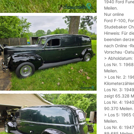
1940 Ford Fune
Meilen.
Nur online
Ford F-100, For
Studebaker Cha
Hinweis: Für di
beenden derzeit
nach Online -R
Vorschau -Datu
> Abholdatum: D
Los Nr. 1: 1968
Meilen.
> Los Nr. 2: 19
Kilometerzähle
Los Nr. 3: 194
zeigt 65.328 M
Los Nr. 4: 1940
90.370 Meilen.
> Los 5: 1965 C
Meilen.
Los Nr. 6: 194
89.685 Meilen.