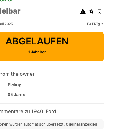
elbar
Juli 2025
ID: FKTgJe
ABGELAUFEN
1 Jahr her
from the owner
Pickup
85 Jahre
mmentare zu 1940' Ford
ionen wurden automatisch übersetzt.
Original anzeigen