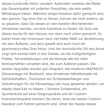
dieses kunstvolle Stück verdient. Außerdem vereinen die Räder
das Gesamtpaket mit polierten Smoothies, die eine weiße
Mittelkappe haben. Während einige Klassiker dafür gemacht sind,
den ganzen Tag ohne Ziel zu fahren, können wir nicht anders, als
zu glauben, dass Sie diesen an den meisten Wochenenden
mitnehmen werden, um eine Autoshow zu finden. Ein Auto wie
dieses wurde für den Genuss von oben nach unten gemacht. So
bietet Ihnen der Innenraum noch viel helles Weiß zur Abstimmung
mit dem Äußeren, und jetzt gesellt sich auch noch ein
geschmackvolles Grau hinzu. Und der durchdachte Stil des Autos
zeigt sich einmal mehr in den Details, wo die maßgefertigten
Polster, Türverkleidungen und die Konsole alle mit roten
Kontrastnähten versehen sind, die zum Äußeren passen. Die
besten Upgrades wurden gut integriert, wie moderne AM/FM/CD-
Stereoanlage mit Bluetooth, eine Armlehnen-Mittelkonsole mit
Getränkehaltern, Türdrücker am Schlüsselanhänger und
Vorkehrungen für die Klimaanlage (sie muss gewartet werden, um
wieder ideal kalt zu blasen. ) Vordere Schalensitze, ein
Sportlenkrad auf einer Neigungssäule und ein Custom-
Instrumentenpaket erinnern Sie daran, dass die besten Custom-
Klassiker zum Fahren gemacht sind. Unter der Haube dieses