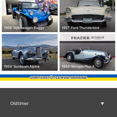
1958' Volkswagen Buggy
1957' Ford Thunderbird
1954' Sunbeam Alpine
1954' Morgan Plus 4
UUNTERSTÜTZEN DIE UKRAINE
Oldtimer
Oldtimerliste