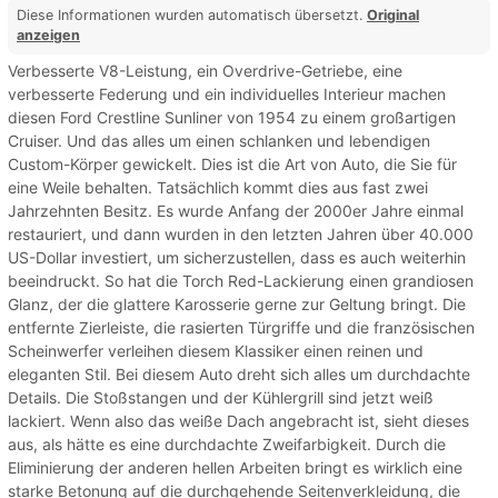
Diese Informationen wurden automatisch übersetzt.
Original
anzeigen
Verbesserte V8-Leistung, ein Overdrive-Getriebe, eine
verbesserte Federung und ein individuelles Interieur machen
diesen Ford Crestline Sunliner von 1954 zu einem großartigen
Cruiser. Und das alles um einen schlanken und lebendigen
Custom-Körper gewickelt. Dies ist die Art von Auto, die Sie für
eine Weile behalten. Tatsächlich kommt dies aus fast zwei
Jahrzehnten Besitz. Es wurde Anfang der 2000er Jahre einmal
restauriert, und dann wurden in den letzten Jahren über 40.000
US-Dollar investiert, um sicherzustellen, dass es auch weiterhin
beeindruckt. So hat die Torch Red-Lackierung einen grandiosen
Glanz, der die glattere Karosserie gerne zur Geltung bringt. Die
entfernte Zierleiste, die rasierten Türgriffe und die französischen
Scheinwerfer verleihen diesem Klassiker einen reinen und
eleganten Stil. Bei diesem Auto dreht sich alles um durchdachte
Details. Die Stoßstangen und der Kühlergrill sind jetzt weiß
lackiert. Wenn also das weiße Dach angebracht ist, sieht dieses
aus, als hätte es eine durchdachte Zweifarbigkeit. Durch die
Eliminierung der anderen hellen Arbeiten bringt es wirklich eine
starke Betonung auf die durchgehende Seitenverkleidung, die