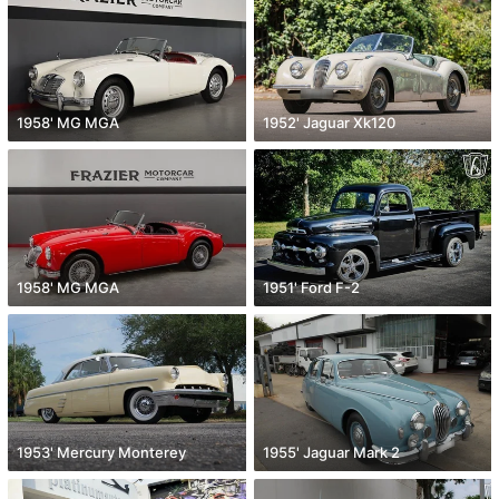
1958' MG MGA
1952' Jaguar Xk120
1958' MG MGA
1951' Ford F-2
1953' Mercury Monterey
1955' Jaguar Mark 2