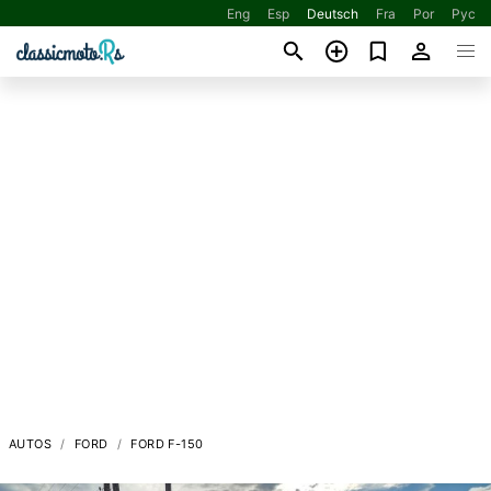
Eng
Esp
Deutsch
Fra
Por
Рус
AUTOS
FORD
FORD F-150