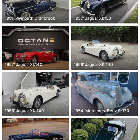
1951' Plymouth Cranbrook
1957' Jaguar Xk150
1957' Jaguar Xk140
1956' Jaguar XK 140
1956' Jaguar XK 140
1954' Mercedes-Benz S-170