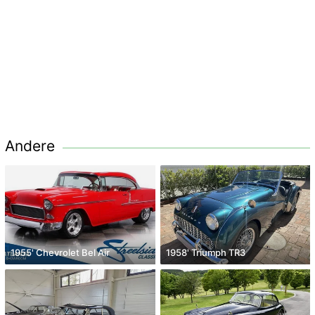
Andere
1955' Chevrolet Bel Air
1958' Triumph TR3