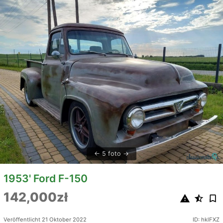
5 foto
1953' Ford F-150
142,000zł
Veröffentlicht 21 Oktober 2022
ID: hklFXZ