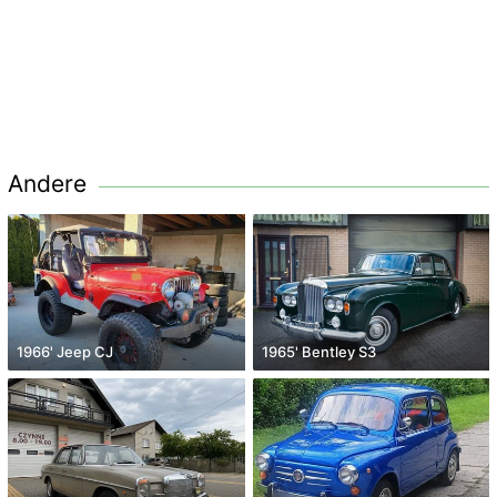
Andere
1966' Jeep CJ
1965' Bentley S3