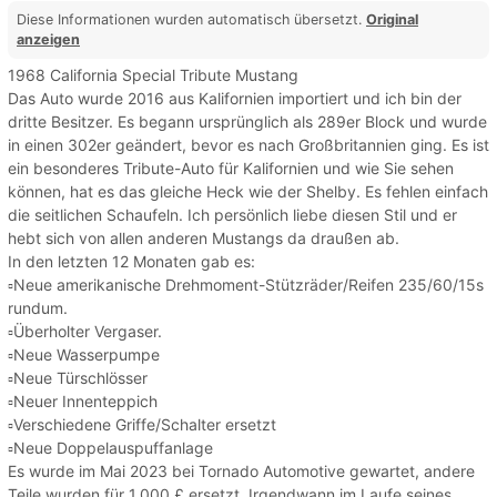
Diese Informationen wurden automatisch übersetzt.
Original
anzeigen
1968 California Special Tribute Mustang
Das Auto wurde 2016 aus Kalifornien importiert und ich bin der
dritte Besitzer. Es begann ursprünglich als 289er Block und wurde
in einen 302er geändert, bevor es nach Großbritannien ging. Es ist
ein besonderes Tribute-Auto für Kalifornien und wie Sie sehen
können, hat es das gleiche Heck wie der Shelby. Es fehlen einfach
die seitlichen Schaufeln. Ich persönlich liebe diesen Stil und er
hebt sich von allen anderen Mustangs da draußen ab.
In den letzten 12 Monaten gab es:
▫️Neue amerikanische Drehmoment-Stützräder/Reifen 235/60/15s
rundum.
▫️Überholter Vergaser.
▫️Neue Wasserpumpe
▫️Neue Türschlösser
▫️Neuer Innenteppich
▫️Verschiedene Griffe/Schalter ersetzt
▫️Neue Doppelauspuffanlage
Es wurde im Mai 2023 bei Tornado Automotive gewartet, andere
Teile wurden für 1.000 £ ersetzt. Irgendwann im Laufe seines