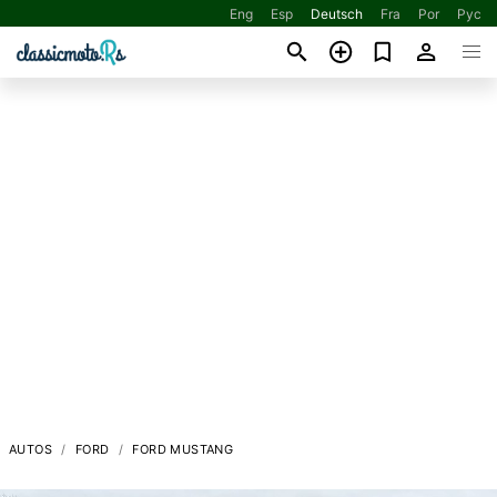
Eng
Esp
Deutsch
Fra
Por
Рус
AUTOS
FORD
FORD MUSTANG