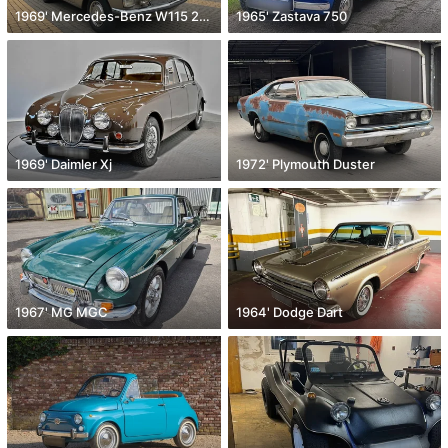
1969' Mercedes-Benz W115 200
1965' Zastava 750
1969' Daimler Xj
1972' Plymouth Duster
1967' MG MGC
1964' Dodge Dart