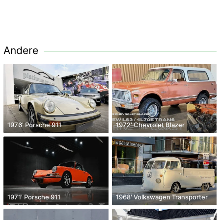
Andere
1976' Porsche 911
1972' Chevrolet Blazer
1971' Porsche 911
1968' Volkswagen Transporter