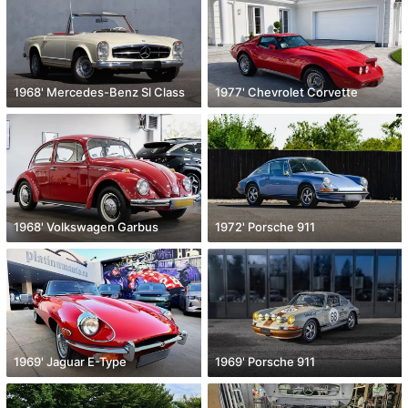
1968' Mercedes-Benz Sl Class
1977' Chevrolet Corvette
1968' Volkswagen Garbus
1972' Porsche 911
1969' Jaguar E-Type
1969' Porsche 911