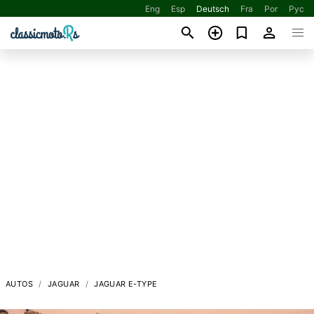
Eng
Esp
Deutsch
Fra
Por
Рус
AUTOS
JAGUAR
JAGUAR E-TYPE