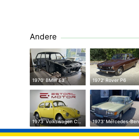
Andere
1970' BMW E3
1972' Rover P6
1973' Volkswagen Carocha