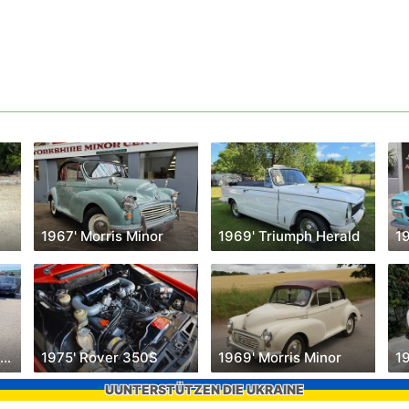
1967' Morris Minor
1969' Triumph Herald
19
1973' Mercedes-Benz 450SE
1975' Rover 350S
1969' Morris Minor
19
UUNTERSTÜTZEN DIE UKRAINE