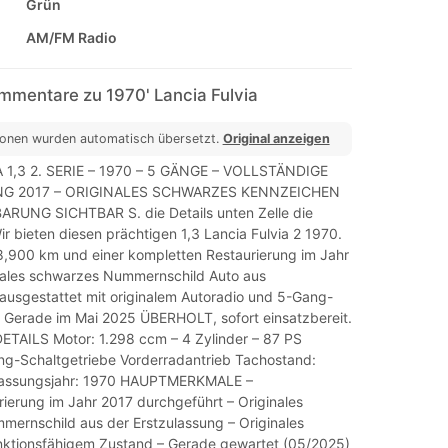
Grün
AM/FM Radio
mmentare zu 1970' Lancia Fulvia
ionen wurden automatisch übersetzt.
Original anzeigen
 1,3 2. SERIE – 1970 – 5 GÄNGE – VOLLSTÄNDIGE
G 2017 – ORIGINALES SCHWARZES KENNZEICHEN
RUNG SICHTBAR S. die Details unten Zelle die
ir bieten diesen prächtigen 1,3 Lancia Fulvia 2 1970.
38,900 km und einer kompletten Restaurierung im Jahr
nales schwarzes Nummernschild Auto aus
 ausgestattet mit originalem Autoradio und 5-Gang-
. Gerade im Mai 2025 ÜBERHOLT, sofort einsatzbereit.
TAILS Motor: 1.298 ccm – 4 Zylinder – 87 PS
ng-Schaltgetriebe Vorderradantrieb Tachostand:
assungsjahr: 1970 HAUPTMERKMALE –
rierung im Jahr 2017 durchgeführt – Originales
ernschild aus der Erstzulassung – Originales
unktionsfähigem Zustand – Gerade gewartet (05/2025)