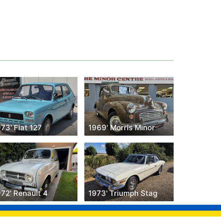
73' Fiat 127
1969' Morris Minor
72' Renault 4
1973' Triumph Stag