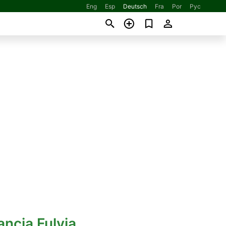
Eng
Esp
Deutsch
Fra
Por
Рус
ancia Fulvia