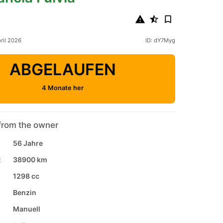
pril 2026
ID: dY7Myg
ABGELAUFEN
4 Monate her
from the owner
56 Jahre
:
38900 km
1298 cc
Benzin
Manuell