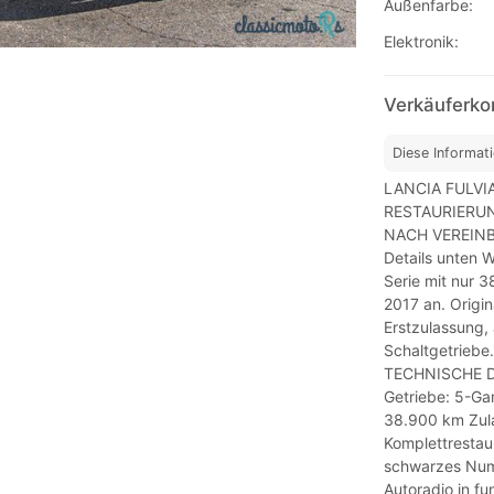
Außenfarbe:
Elektronik:
Verkäuferko
Diese Informat
LANCIA FULVIA
RESTAURIERUN
NACH VEREINBA
Details unten W
Serie mit nur 
2017 an. Origi
Erstzulassung,
Schaltgetriebe
TECHNISCHE DE
Getriebe: 5-Ga
38.900 km Zul
Komplettrestau
schwarzes Numm
Autoradio in f