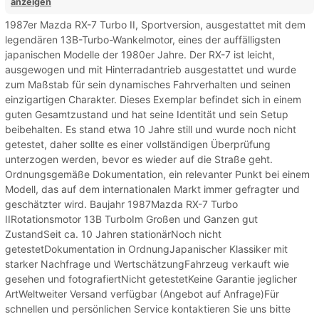
anzeigen
1987er Mazda RX-7 Turbo II, Sportversion, ausgestattet mit dem
legendären 13B-Turbo-Wankelmotor, eines der auffälligsten
japanischen Modelle der 1980er Jahre. Der RX-7 ist leicht,
ausgewogen und mit Hinterradantrieb ausgestattet und wurde
zum Maßstab für sein dynamisches Fahrverhalten und seinen
einzigartigen Charakter. Dieses Exemplar befindet sich in einem
guten Gesamtzustand und hat seine Identität und sein Setup
beibehalten. Es stand etwa 10 Jahre still und wurde noch nicht
getestet, daher sollte es einer vollständigen Überprüfung
unterzogen werden, bevor es wieder auf die Straße geht.
Ordnungsgemäße Dokumentation, ein relevanter Punkt bei einem
Modell, das auf dem internationalen Markt immer gefragter und
geschätzter wird. Baujahr 1987Mazda RX-7 Turbo
IIRotationsmotor 13B TurboIm Großen und Ganzen gut
ZustandSeit ca. 10 Jahren stationärNoch nicht
getestetDokumentation in OrdnungJapanischer Klassiker mit
starker Nachfrage und WertschätzungFahrzeug verkauft wie
gesehen und fotografiertNicht getestetKeine Garantie jeglicher
ArtWeltweiter Versand verfügbar (Angebot auf Anfrage)Für
schnellen und persönlichen Service kontaktieren Sie uns bitte