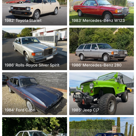
1982' Toyota Starlet
1983' Mercedes-Benz W123
1986' Rolls-Royce Silver Spirit
1986' Mercedes-Benz 280
1984' Ford Capri
1985' Jeep Cj7