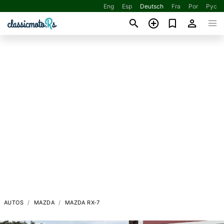
Eng
Esp
Deutsch
Fra
Por
Рус
AUTOS
MAZDA
MAZDA RX-7