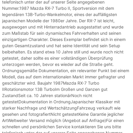
telefonisch unter der auf unserer Seite angegebenen
Nummer.1987 Mazda RX-7 Turbo II, Sportversion mit dem
legendären 13B-Turbo-Wankelmotor, eines der auffälligsten
japanischen Modelle der 1980er Jahre. Der RX-7 ist leicht,
ausgewogen und mit Hinterradantrieb ausgestattet und wurde
zum Maßstab für sein dynamisches Fahrverhalten und seinen
einzigartigen Charakter. Dieses Exemplar befindet sich in einem
guten Gesamtzustand und hat seine Identität und sein Setup
beibehalten. Es stand etwa 10 Jahre still und wurde noch nicht
getestet, daher sollte es einer vollständigen Überprüfung
unterzogen werden, bevor es wieder auf die Straße geht.
Ordnungsgemäße Dokumentation, ein relevanter Punkt bei einem
Modell, das auf dem internationalen Markt immer gefragter und
geschätzter wird. Baujahr 1987Mazda RX-7 Turbo
IIRotationsmotor 13B TurboIm Großen und Ganzen gut
ZustandSeit ca. 10 Jahren stationärNoch nicht
getestetDokumentation in OrdnungJapanischer Klassiker mit
starker Nachfrage und WertschätzungFahrzeug verkauft wie
gesehen und fotografiertNicht getestetKeine Garantie jeglicher
ArtWeltweiter Versand möglich (Angebot auf Anfrage)Für einen
schnellen und persönlichen Service kontaktieren Sie uns bitte
telefonisch unter der auf unserer Seite angegebenen Nummer.