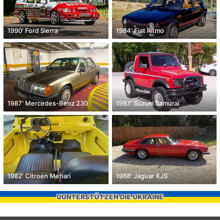
1990' Ford Sierra
1984' Fiat Ritmo
1987' Mercedes-Benz 230
1987' Suzuki Samurai
1982' Citroen Mehari
1988' Jaguar XJS
UUNTERSTÜTZEN DIE UKRAINE