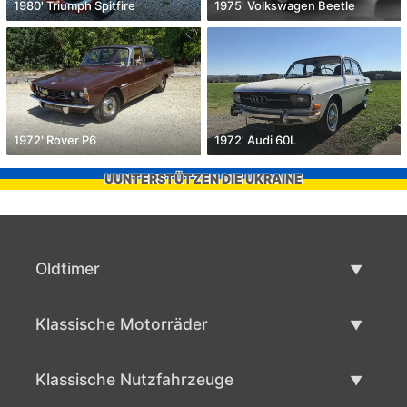
1980' Triumph Spitfire
1975' Volkswagen Beetle
1972' Rover P6
1972' Audi 60L
UUNTERSTÜTZEN DIE UKRAINE
Oldtimer
Oldtimerliste
Klassische Motorräder
Oldtimer verkaufen
Klassische Motorräder Liste
Klassische Nutzfahrzeuge