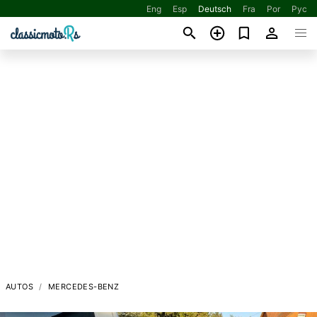
Eng
Esp
Deutsch
Fra
Por
Рус
AUTOS
MERCEDES-BENZ