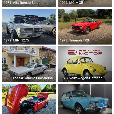
1974' Alfa Romeo Spider
1973' MG MGB
1972' MINI 1275
1972' Triumph TR6
1980' Lancia Gamma Pininfarina
1973' Volkswagen Carocha