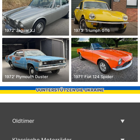
1972' Jaguar XJ
1973' Triumph GT6
1972' Plymouth Duster
1971' Fiat 124 Spider
UUNTERSTÜTZEN DIE UKRAINE
Oldtimer
Oldtimerliste
Klassische Motorräder