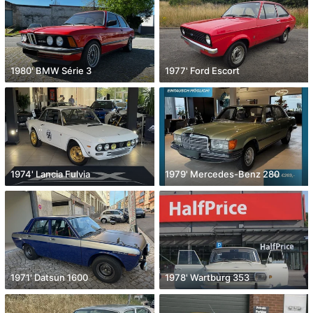
1980' BMW Série 3
1977' Ford Escort
1974' Lancia Fulvia
1979' Mercedes-Benz 280
1971' Datsun 1600
1978' Wartburg 353