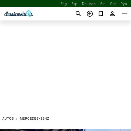
Eng
Esp
Deutsch
Fra
Por
Рус
AUTOS
MERCEDES-BENZ