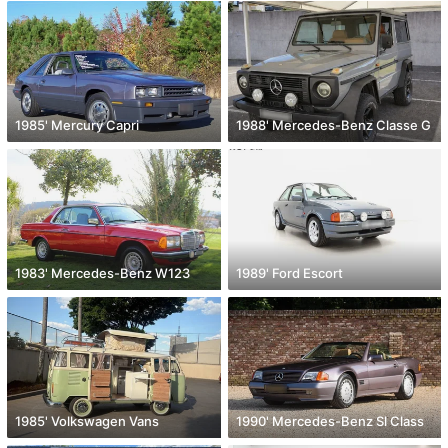
1985' Mercury Capri
1988' Mercedes-Benz Classe G
1983' Mercedes-Benz W123
1989' Ford Escort
1985' Volkswagen Vans
1990' Mercedes-Benz Sl Class