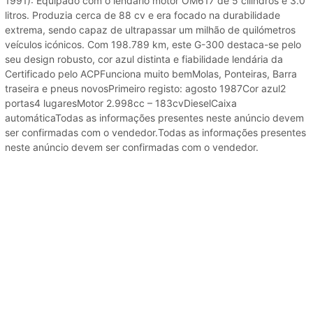
1991): Equipado com o lendário motor OM617 de 5 cilindros e 3.0
litros. Produzia cerca de 88 cv e era focado na durabilidade
extrema, sendo capaz de ultrapassar um milhão de quilómetros
veículos icónicos. Com 198.789 km, este G-300 destaca-se pelo
seu design robusto, cor azul distinta e fiabilidade lendária da
Certificado pelo ACPFunciona muito bemMolas, Ponteiras, Barra
traseira e pneus novosPrimeiro registo: agosto 1987Cor azul2
portas4 lugaresMotor 2.998cc – 183cvDieselCaixa
automáticaTodas as informações presentes neste anúncio devem
ser confirmadas com o vendedor.Todas as informações presentes
neste anúncio devem ser confirmadas com o vendedor.