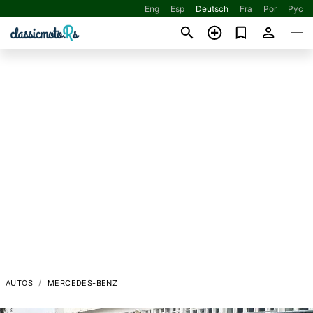
Eng
Esp
Deutsch
Fra
Por
Рус
AUTOS
MERCEDES-BENZ