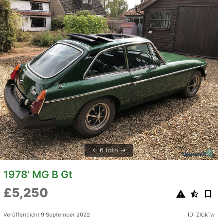
6 foto
1978' MG B Gt
£5,250
Veröffentlicht 9 September 2022
ID: ZICkTw