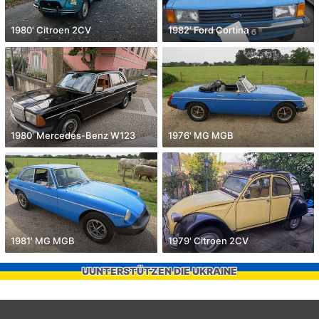
1980' Citroen 2CV
1982' Ford Cortina
1980' Mercedes-Benz W123
1976' MG MGB
1981' MG MGB
1979' Citroen 2CV
UUNTERSTÜTZEN DIE UKRAINE