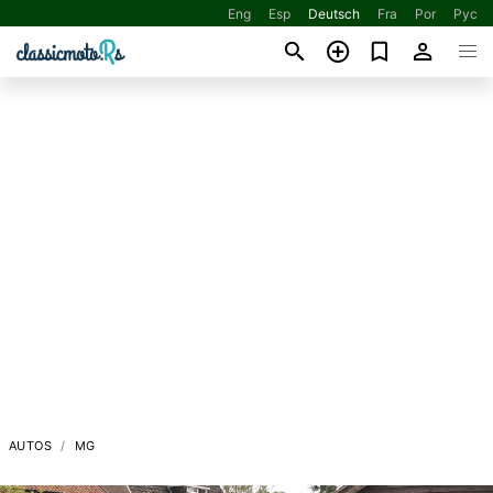
Eng
Esp
Deutsch
Fra
Por
Рус
AUTOS
MG