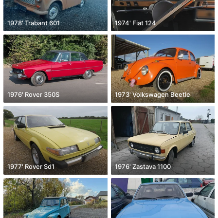
1978' Trabant 601
1974' Fiat 124
1976' Rover 350S
1973' Volkswagen Beetle
1977' Rover Sd1
1976' Zastava 1100