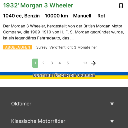
1932' Morgan 3 Wheeler
1040 cc, Benzin
10000 km
Manuell
Rot
Der Morgan 3 Wheeler, hergestellt von der British Morgan Motor
Company, die 1909–1910 von H. F. S. Morgan gegründet wurde,
ist ein legendäres Fahrradauto, das …
ABGELAUFEN
Surrey.
Veröffentlicht 3 Monate her
1
2
3
4
5
…
13
UUNTERSTÜTZEN DIE UKRAINE
Oldtimer
Oldtimerliste
Klassische Motorräder