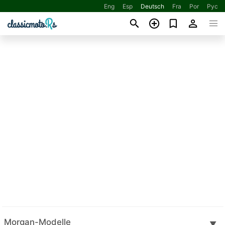
Eng
Esp
Deutsch
Fra
Por
Рус
Morgan-Modelle