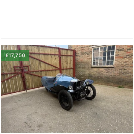
£17,750