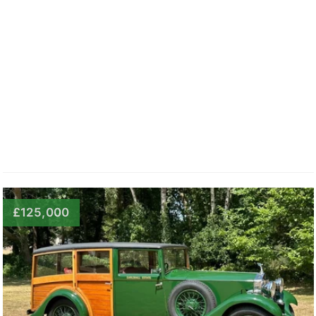
£125,000