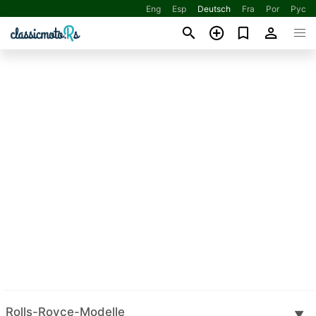
Eng
Esp
Deutsch
Fra
Por
Рус
Rolls-Royce-Modelle