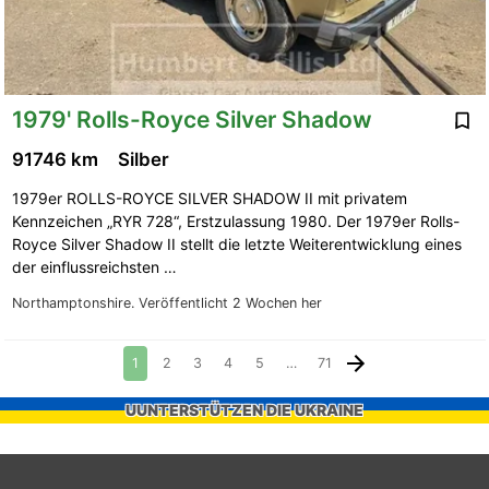
1979' Rolls-Royce Silver Shadow
91746 km
Silber
1979er ROLLS-ROYCE SILVER SHADOW II mit privatem
Kennzeichen „RYR 728“, Erstzulassung 1980. Der 1979er Rolls-
Royce Silver Shadow II stellt die letzte Weiterentwicklung eines
der einflussreichsten …
Northamptonshire.
Veröffentlicht 2 Wochen her
1
2
3
4
5
…
71
UUNTERSTÜTZEN DIE UKRAINE