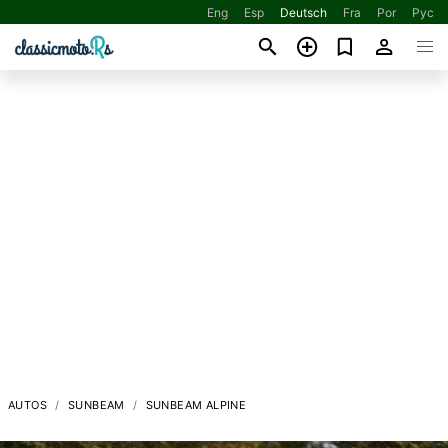
Eng
Esp
Deutsch
Fra
Por
Рус
AUTOS
SUNBEAM
SUNBEAM ALPINE