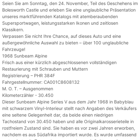
Seien Sie am Sonntag, den 24. November, Teil des Geschehens im
Bolesworth Castle und erleben Sie eine unglaubliche Präsentation
unseres marktführenden Katalogs mit atemberaubenden
Supersportwagen, leistungsstarken Ikonen und zeitlosen
Klassikern.
Verpassen Sie nicht Ihre Chance, auf dieses Auto und eine
außergewöhnliche Auswahl zu bieten – über 100 unglaubliche
Fahrzeuge!
1968 Sunbeam Alpine
Frisch aus einer kürzlich abgeschlossenen vollständigen
Restaurierung mit Schrauben und Muttern
Registrierung – PHR 384F
Fahrgestellnummer: CA001C8608132
M. O. T. – Ausgenommen
Kilometerzähler - 30.450
Dieser Sunbeam Alpine Series V aus dem Jahr 1968 in Babyblau
mit schwarzem Vinyl-Interieur stellt nach Angaben des Verkäufers
eine seltene Gelegenheit dar, da beide einen niedrigen
Tachostand von 30.450 haben und alle Originalkarosserieteile in
rostfreiem Zustand sind. Sie haben es vor zwei Jahren erworben,
nachdem es aus Südafrika importiert wurde. Es wurde umfassend