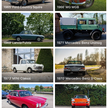
1965' Ford Country Squire
1966' MG MGB
1969' Lancia Fulvia
1971' Mercedes-Benz Unimog
1973' MINI Classic
1970' Mercedes-Benz Sl Class