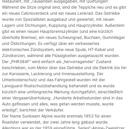
restauriert, mit „Tausenden ausgegeben, mit Quittungen“.
Während die Sitze original sind, sind die Teppiche neu und es gibt
ein neues Cabrioverdeck und ein neues Lenkrad. Das Getriebe
wurde von Spezialisten ausgebaut und gewartet, mit neuen
Lagern und Dichtungen, Kupplung und Hauptzylinder. Außerdem
gibt es einen neuen Hauptbremszylinder (und eine kürzlich
überholte Bremse), ein neues Schwungrad, Buchsen, Gummilager
und Öldichtungen. Es verfügt über ein verbessertes
elektronisches Zündsystem, eine neue Spule, HT-Kabel und
Zündkerzen, während alle Flüssigkeiten ausgetauscht wurden.
Der „PHR384F“ wird einfach als „hervorragender“ Zustand
beschrieben, vom Motor über das Getriebe und die Elektrik bis hin
zur Karosserie, Lackierung und Innenausstattung. Der
Unterbodenschutz und das Fahrgestell wurden mit der
Lanoguard-Rostschutzbehandlung behandelt und es wurde
kürzlich eine umfangreiche Wartung durchgeführt, einschließlich
einer Vergaserüberholung. „Hunderte Arbeitsstunden sind in das
Auto geflossen und alles, was getan werden musste, wurde
erledigt“, berichtet der Verkäufer.
Der Name Sunbeam Alpine wurde erstmals 1953 für einen
Roadster verwendet, der zwei Jahre lang gebaut wurde.
Allerdings war es der 1959 eingeführte „Series“-Alpine-Zweisitzer,