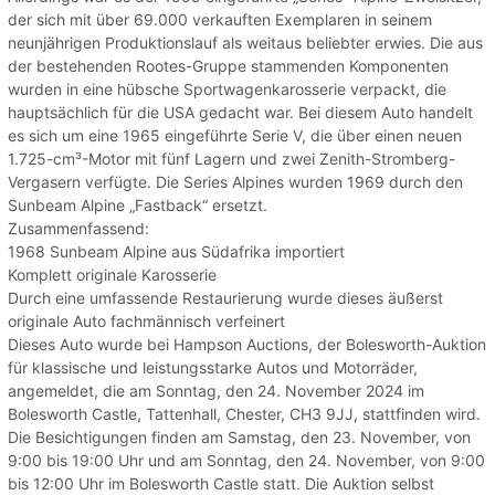
der sich mit über 69.000 verkauften Exemplaren in seinem
neunjährigen Produktionslauf als weitaus beliebter erwies. Die aus
der bestehenden Rootes-Gruppe stammenden Komponenten
wurden in eine hübsche Sportwagenkarosserie verpackt, die
hauptsächlich für die USA gedacht war. Bei diesem Auto handelt
es sich um eine 1965 eingeführte Serie V, die über einen neuen
1.725-cm³-Motor mit fünf Lagern und zwei Zenith-Stromberg-
Vergasern verfügte. Die Series Alpines wurden 1969 durch den
Sunbeam Alpine „Fastback“ ersetzt.
Zusammenfassend:
1968 Sunbeam Alpine aus Südafrika importiert
Komplett originale Karosserie
Durch eine umfassende Restaurierung wurde dieses äußerst
originale Auto fachmännisch verfeinert
Dieses Auto wurde bei Hampson Auctions, der Bolesworth-Auktion
für klassische und leistungsstarke Autos und Motorräder,
angemeldet, die am Sonntag, den 24. November 2024 im
Bolesworth Castle, Tattenhall, Chester, CH3 9JJ, stattfinden wird.
Die Besichtigungen finden am Samstag, den 23. November, von
9:00 bis 19:00 Uhr und am Sonntag, den 24. November, von 9:00
bis 12:00 Uhr im Bolesworth Castle statt. Die Auktion selbst