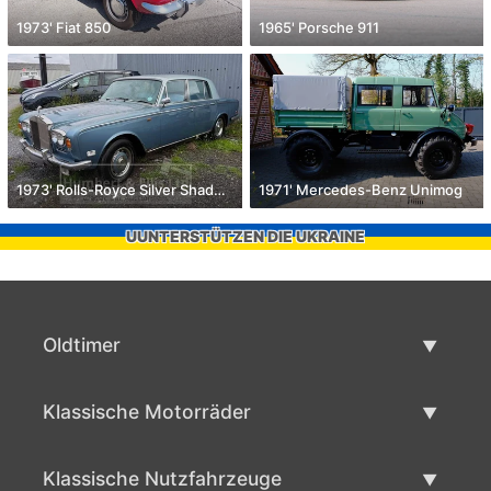
1973' Fiat 850
1965' Porsche 911
1973' Rolls-Royce Silver Shadow
1971' Mercedes-Benz Unimog
UUNTERSTÜTZEN DIE UKRAINE
Oldtimer
Oldtimerliste
Klassische Motorräder
Oldtimer verkaufen
Klassische Motorräder Liste
Klassische Nutzfahrzeuge