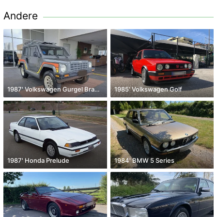
Andere
1987' Volkswagen Gurgel Brazilian aircooled eng
1985' Volkswagen Golf
1987' Honda Prelude
1984' BMW 5 Series