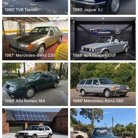
1990' TVR Tasmin
1990' Jaguar XJ
1987' Mercedes-Benz 230
1988' Volkswagen Golf
1989' Alfa Romeo 164
1986' Mercedes-Benz 280