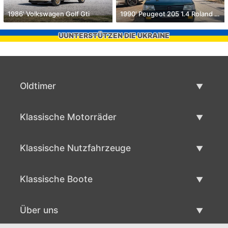
1986' Volkswagen Golf Gti
1990' Peugeot 205 1.4 Roland Garros
UUNTERSTÜTZEN DIE UKRAINE
Oldtimer
Oldtimerliste
Klassische Motorräder
Oldtimer verkaufen
Klassische Motorräder Liste
Klassische Nutzfahrzeuge
Verkaufen klassisches Motorrad
Klassische Werbeliste
Klassische Boote
Klassische Werbung verlaufen
Klassische Bootsliste
Über uns
Klassisches Boot verkaufen