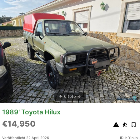
6 foto
1989' Toyota Hilux
€14,950
Veröffentlicht 22 April 2026
ID: hD1nJo