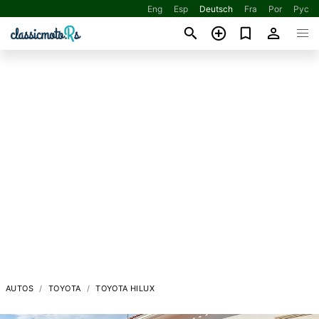
Eng
Esp
Deutsch
Fra
Por
Рус
AUTOS
TOYOTA
TOYOTA HILUX