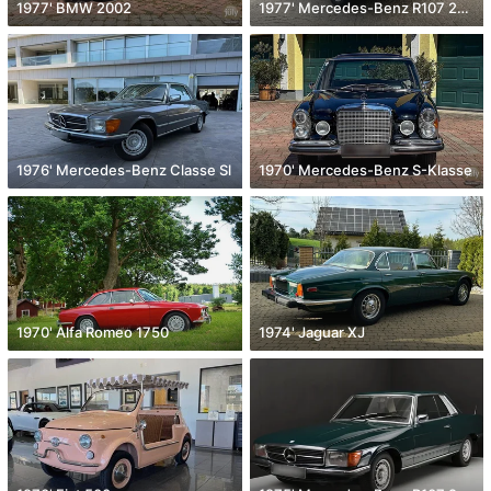
1977' BMW 2002
1977' Mercedes-Benz R107 280 Slc
1976' Mercedes-Benz Classe Sl
1970' Mercedes-Benz S-Klasse
1970' Alfa Romeo 1750
1974' Jaguar XJ