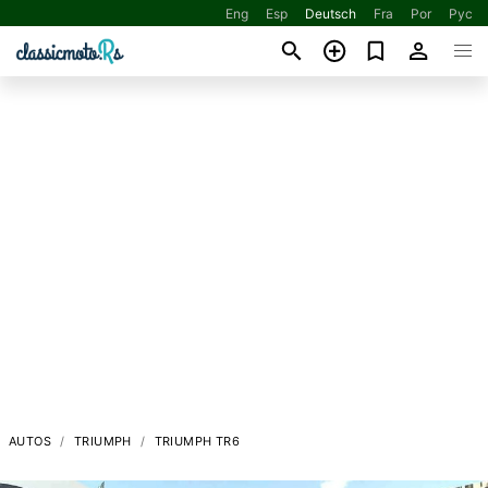
Eng
Esp
Deutsch
Fra
Por
Рус
AUTOS
TRIUMPH
TRIUMPH TR6