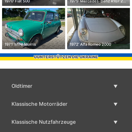
1970' Fiat 500
1975' Mercedes-Benz R107 280 Slc
1971' MINI Morris
1972' Alfa Romeo 2000
UUNTERSTÜTZEN DIE UKRAINE
Oldtimer
Oldtimerliste
Klassische Motorräder
Oldtimer verkaufen
Klassische Motorräder Liste
Klassische Nutzfahrzeuge
Verkaufen klassisches Motorrad