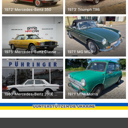
1972' Mercedes-Benz 350
1973' Triumph TR6
1975' Mercedes-Benz Classe Slc
1971' MG MGB
1980' Mercedes-Benz 200E W123
1971' MINI Morris
UUNTERSTÜTZEN DIE UKRAINE