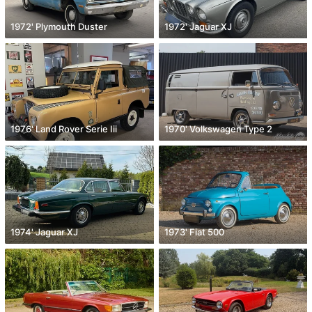
1972' Plymouth Duster
1972' Jaguar XJ
1976' Land Rover Serie Iii
1970' Volkswagen Type 2
1974' Jaguar XJ
1973' Fiat 500