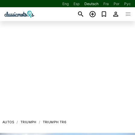
Eng
Esp
Deutsch
Fra
Por
Рус
AUTOS
TRIUMPH
TRIUMPH TR6