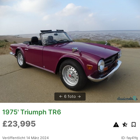
6 foto
1975' Triumph TR6
£23,995
Veröffentlicht 14 März 2024
ID: fay4Yq