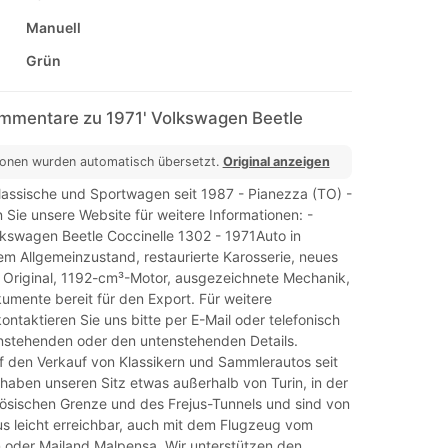
Manuell
Grün
mmentare zu 1971' Volkswagen Beetle
ionen wurden automatisch übersetzt.
Original anzeigen
Klassische und Sportwagen seit 1987 - Pianezza (TO) -
 Sie unsere Website für weitere Informationen: -
lkswagen Beetle Coccinelle 1302 - 1971Auto in
m Allgemeinzustand, restaurierte Karosserie, neues
im Original, 1192-cm³-Motor, ausgezeichnete Mechanik,
kumente bereit für den Export. Für weitere
ontaktieren Sie uns bitte per E-Mail oder telefonisch
nstehenden oder den untenstehenden Details.
uf den Verkauf von Klassikern und Sammlerautos seit
haben unseren Sitz etwas außerhalb von Turin, in der
ösischen Grenze und des Frejus-Tunnels und sind von
s leicht erreichbar, auch mit dem Flugzeug vom
n oder Mailand Malpensa. Wir unterstützen den