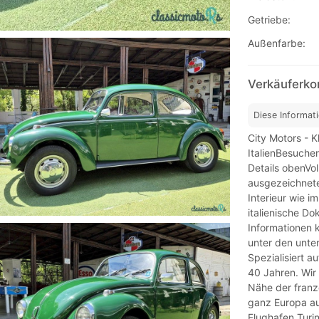
Getriebe:
Außenfarbe:
Verkäuferko
Diese Informat
City Motors - 
ItalienBesuchen
Details obenVo
ausgezeichnete
Interieur wie 
italienische Do
Informationen k
unter den unte
Spezialisiert a
40 Jahren. Wir 
Nähe der franz
ganz Europa au
Flughafen Turi