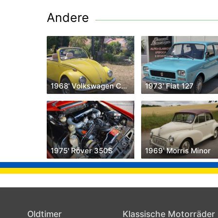
Andere
1968' Volkswagen Carocha
1973' Fiat 127
1975' Rover 350S
1969' Morris Minor
Oldtimer
Klassische Motorräder