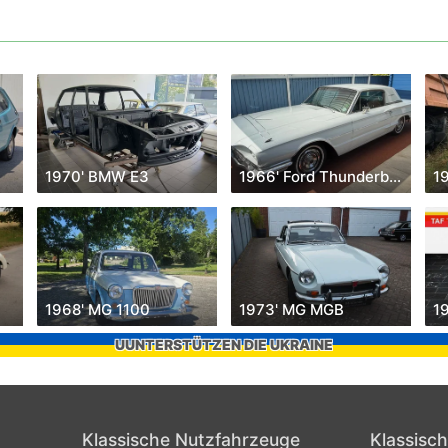
1970' BMW E3
1966' Ford Thunderbird
1
1968' MG 1100
1973' MG MGB
1
UUNTERSTÜTZEN DIE UKRAINE
Klassische Nutzfahrzeuge
Klassisc