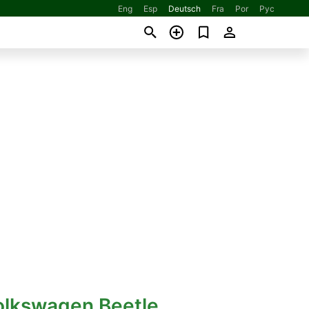
Eng
Esp
Deutsch
Fra
Por
Рус
Volkswagen Beetle