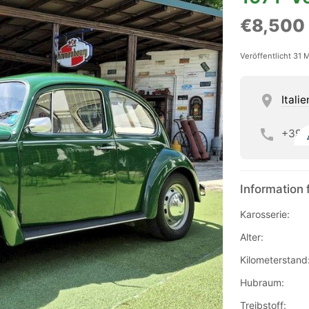
€8,500
Veröffentlicht 31 
Italie
+39
Information 
Karosserie:
Alter:
Kilometerstand
Hubraum:
Treibstoff: