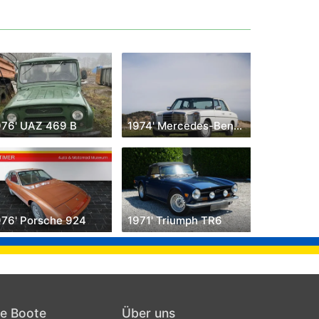
976' UAZ 469 B
1974' Mercedes-Benz W114
976' Porsche 924
1971' Triumph TR6
he Boote
Über uns