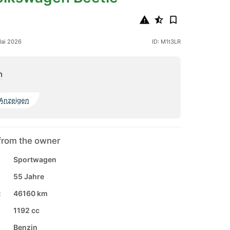
Mai 2026
ID: M1t3LR
n
Anzeigen
from the owner
Sportwagen
55 Jahre
:
46160 km
1192 cc
Benzin