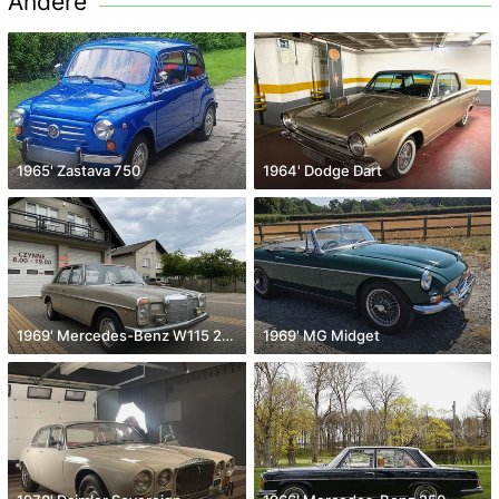
Andere
1965' Zastava 750
1964' Dodge Dart
1969' Mercedes-Benz W115 200
1969' MG Midget