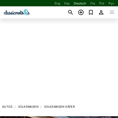
Eng
Esp
Deutsch
Fra
Por
Рус
AUTOS
VOLKSWAGEN
VOLKSWAGEN KÄFER