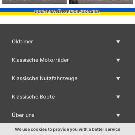
UUNTERSTÜTZEN DIE UKRAINE
Oldtimer
Oldtimerliste
Klassische Motorräder
Oldtimer verkaufen
Klassische Motorräder Liste
Klassische Nutzfahrzeuge
Verkaufen klassisches Motorrad
Klassische Werbeliste
Klassische Boote
Klassische Werbung verlaufen
Klassische Bootsliste
Über uns
Klassisches Boot verkaufen
Über uns
We use cookies to provide you with a better service