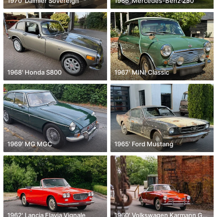
1970' Daimler Sovereign
1966' Mercedes-Benz 250
1968' Honda S800
1967' MINI Classic
1969' MG MGC
1965' Ford Mustang
1962' Lancia Flavia Vignale
1960' Volkswagen Karmann Ghia