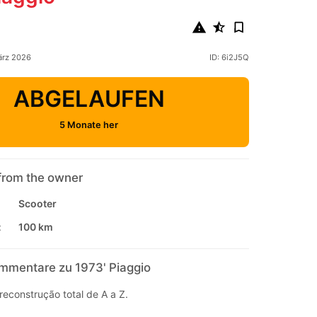
ärz 2026
ID: 6i2J5Q
ABGELAUFEN
5 Monate her
from the owner
Scooter
:
100 km
mmentare zu 1973' Piaggio
econstrução total de A a Z.