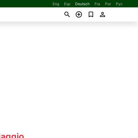
Eng
Esp
Deutsch
Fra
Por
Рус
iaggio