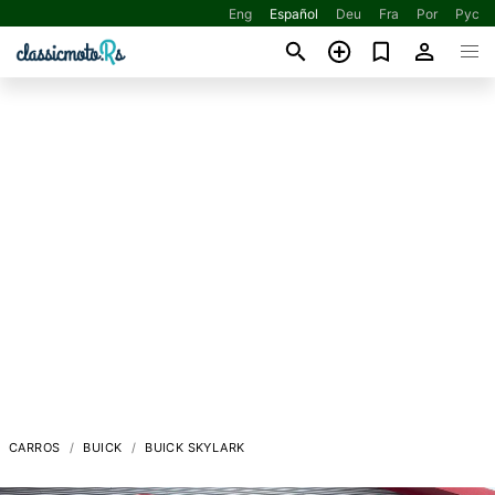
Eng
Español
Deu
Fra
Por
Рус
CARROS
BUICK
BUICK SKYLARK