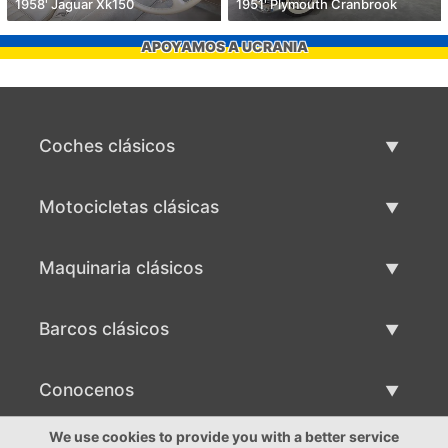
1958' Jaguar Xk150
1951' Plymouth Cranbrook
APOYAMOS A UCRANIA
Coches clásicos
Lista de autos clásicos
Motocicletas clásicas
Vender coche clásico
Lista de motocicletas clásicas
Maquinaria clásicos
Vende motocicleta clásica
Lista de maquinaria clásica
Barcos clásicos
Vende maquinaria clásica
Lista de barcos clásicos
Conocenos
Vende barco clásico
Conocenos
We use cookies to provide you with a better service