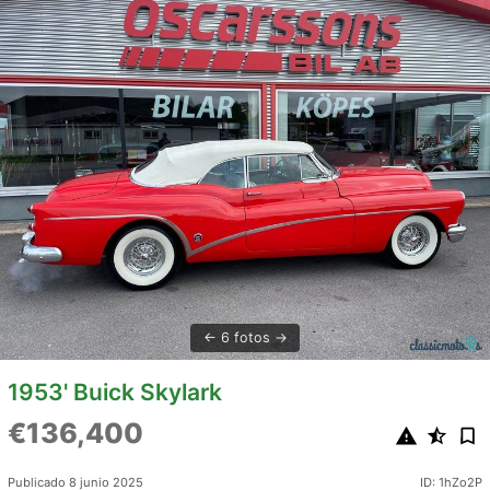
6 fotos
1953' Buick Skylark
€136,400
Publicado 8 junio 2025
ID: 1hZo2P