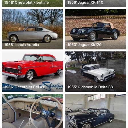
1948' Chevrolet Fleetline
1956' Jaguar XK 140
1955' Lancia Aurelia
1953' Jaguar Xk120
1955' Chevrolet Bel Air
1955' Oldsmobile Delta 88