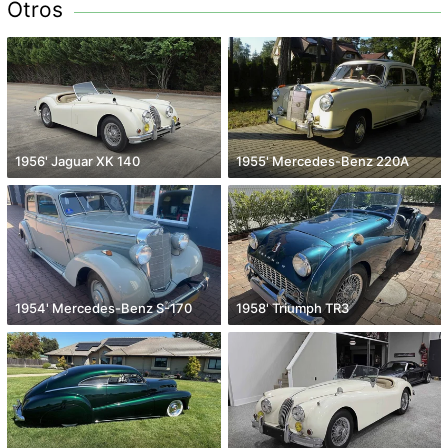
Otros
1956' Jaguar XK 140
1955' Mercedes-Benz 220A
1954' Mercedes-Benz S-170
1958' Triumph TR3