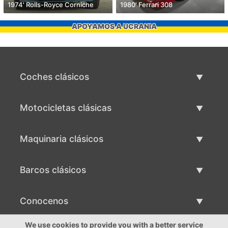
1974' Rolls-Royce Corniche
1980' Ferrari 308
APOYAMOS A UCRANIA
Coches clásicos
Lista de autos clásicos
Motocicletas clásicas
Vender coche clásico
Lista de motocicletas clásicas
Maquinaria clásicos
Vende motocicleta clásica
Lista de maquinaria clásica
Barcos clásicos
Vende maquinaria clásica
Lista de barcos clásicos
Conocenos
Vende barco clásico
Conocenos
We use cookies to provide you with a better service