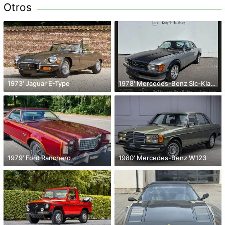
Otros
1973' Jaguar E-Type
1978' Mercedes-Benz Slc-Klasse
1979' Ford Ranchero
1980' Mercedes-Benz W123