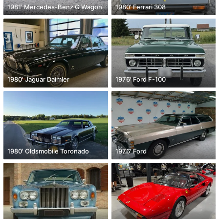
1981' Mercedes-Benz G Wagon
1980' Ferrari 308
1980' Jaguar Daimler
1976' Ford F-100
1980' Oldsmobile Toronado
1976' Ford