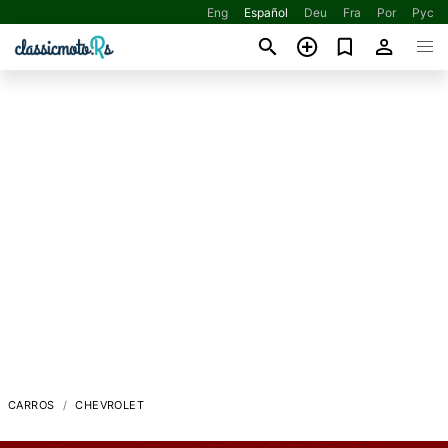
Eng
Español
Deu
Fra
Por
Рус
CARROS
CHEVROLET