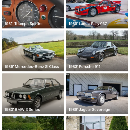
1981' Triumph Spitfire
1985' Lancia Rally 037
1989' Mercedes-Benz Sl Class
1983' Porsche 911
1983' BMW 3 Series
1988' Jaguar Sovereign