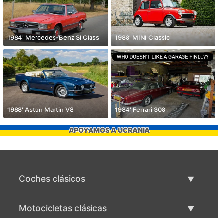
1984' Mercedes-Benz Sl Class
1988' MINI Classic
1988' Aston Martin V8
1984' Ferrari 308
APOYAMOS A UCRANIA
Coches clásicos
Lista de autos clásicos
Motocicletas clásicas