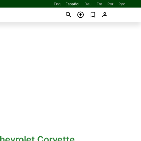
Eng
Español
Deu
Fra
Por
Рус
hevrolet Corvette