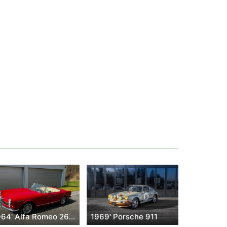
1964' Alfa Romeo 2600 Spider
1969' Porsche 911