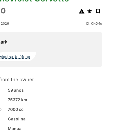
00
o 2026
ID: KikO4u
ark
Mostrar teléfono
from the owner
59 años
75372 km
o:
7000 cc
Gasolina
Manual