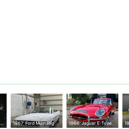
1965' Mercedes-Benz W111
1967' Ford Mustang
1966' Jaguar E-Type