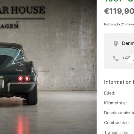
€119,9
Publicado 21 may
Denm
+45
Information 
Edad:
Kilometraje:
Desplazamient
Combustible:
Transmisión: