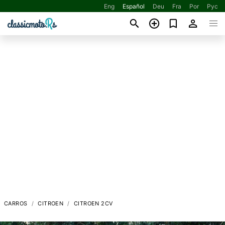
Eng
Español
Deu
Fra
Por
Рус
CARROS
CITROEN
CITROEN 2CV