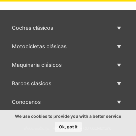
Coches clásicos
Lista de autos clásicos
Motocicletas clásicas
Vender coche clásico
Lista de motocicletas clásicas
Maquinaria clásicos
Vende motocicleta clásica
Lista de maquinaria clásica
Barcos clásicos
Vende maquinaria clásica
Lista de barcos clásicos
Conocenos
Vende barco clásico
Conocenos
We use cookies to provide you with a better service
Ok, got it
©2017-2026 - ClassicMotors
Contactos