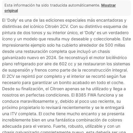
Esta información ha sido traducida automáticamente.
Mostrar
original
El 'Dolly' es una de las ediciones especiales más encantadoras y
distintivas del icónico Citroën 2CV. Con su distintivo esquema de
pintura de dos tonos y su interior único, el 'Dolly' es un verdadero
ícono y un modelo que resulta muy deseable y coleccionable. Este
impresionante ejemplo solo ha cubierto alrededor de 500 millas
desde una restauración completa que incluyó un chasis
galvanizado nuevo en 2024. Se reconstruyó el motor bicilíndrico
plano refrigerado por aire de 602 cc y se restauraron los sistemas
de suspensión y frenos como parte de la reconstrucción integral.
El 2CV se repintó por completo y el interior se recortó según fue
necesario para garantizar un bonito acabado en todo el coche.
Desde su finalización, el Citroen apenas se ha utilizado y llega a
nosotros en perfectas condiciones. El B385 FWA funciona y se
conduce maravillosamente y, debido al poco uso reciente, su
próximo propietario lo revisará recientemente y se le entregará
una ITV completa. El coche tiene mucho encanto y se presenta
increíblemente bien en una fantástica combinación de colores
adecuada para el verano. Fuerte, robusto, utilizable y con un
chasis galvanizado completamente nuevo, esta debería ser una