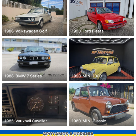
1986' Volkswagen Golf
1990' Ford Fiesta
1988' BMW 7 Series
1990' MINI 1000
1985' Vauxhall Cavalier
1980' MINI Classic
APOYAMOS A UCRANIA