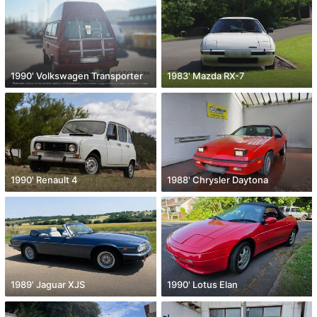
1990' Volkswagen Transporter
1983' Mazda RX-7
1990' Renault 4
1988' Chrysler Daytona
1989' Jaguar XJS
1990' Lotus Elan