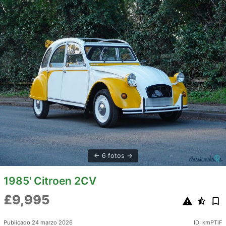
6 fotos
1985' Citroen 2CV
£9,995
Publicado 24 marzo 2026
ID: kmPTiF