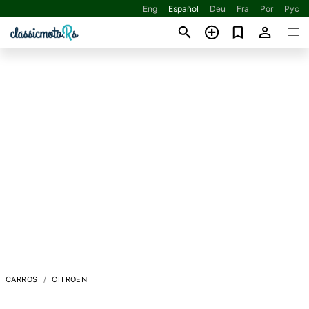
Eng
Español
Deu
Fra
Por
Рус
CARROS
CITROEN