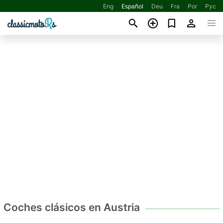
Eng
Español
Deu
Fra
Por
Рус
Coches clásicos en Austria