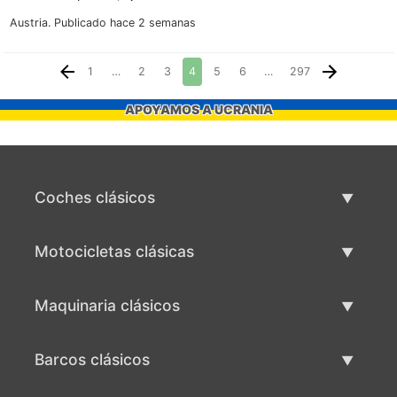
Austria.
Publicado hace 2 semanas
1
…
2
3
4
5
6
…
297
APOYAMOS A UCRANIA
Coches clásicos
Lista de autos clásicos
Motocicletas clásicas
Vender coche clásico
Lista de motocicletas clásicas
Maquinaria clásicos
Vende motocicleta clásica
Lista de maquinaria clásica
Barcos clásicos
Vende maquinaria clásica
Lista de barcos clásicos