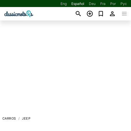
Eng
Español
Deu
Fra
Por
Рус
CARROS
JEEP