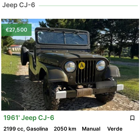
Jeep CJ-6
€27,500
1961' Jeep CJ-6
2199 cc, Gasolina
2050 km
Manual
Verde