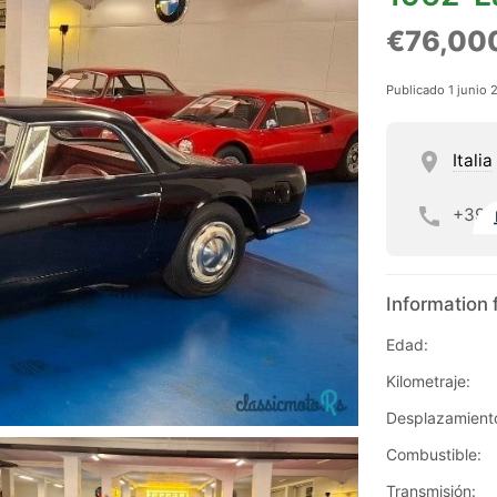
€76,00
Publicado 1 junio 
Italia
+39
Information 
Edad:
Kilometraje:
Desplazamient
Combustible:
Transmisión: