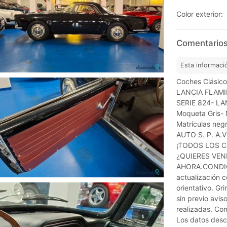
Color exterior:
Comentarios
Esta informaci
Coches Clásico
LANCIA FLAMIN
SERIE 824- LAN
Moqueta Gris- 
Matrículas ne
AUTO S. P. A
¡TODOS LOS 
¿QUIERES VE
AHORA.CONDICI
actualización c
orientativo. Gr
sin previo avi
realizadas. Cons
Los datos descr