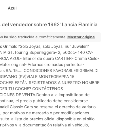
Azul
 del vendedor sobre 1962' Lancia Flaminia
ón ha sido traducida automáticamente.
Mostrar original
s Grimaldi“Solo Joyas, solo Joyas, nur Juwelen”
IA GT.Touring Superleggera- 2, 500cc- 140 CV-
CIA AZUL- Interior de cuero CARTIER- Crema Cielo-
Motor original- Adornos cromados perfectos-
gras RA. 15....¡CONDICIONES FAVORABLES!GRIMALDI
.VIGEVANO (PV)VIALE MONTEGRAPPA 15
COCHES ESTÁN REGISTRADOS A NUESTRO NOMBRE!
NDER TU COCHE? CONTÁCTENOS
ONES DE VENTA.Debido a la imposibilidad de
ontinua, el precio publicado debe considerarse
imaldi Classic Cars se reserva el derecho de variarlo
so, por motivos de mercado o por modificaciones
ulte la lista de precios oficial disponible en el sitio.
iptivos y la documentación relativa al vehículo,