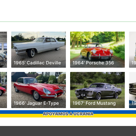
1965' Austin-Healey 3000
1965' Cadillac Deville
1964' Porsche 356
1
1966' Jaguar E-Type
1967' Ford Mustang
APOYAMOS A UCRANIA