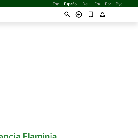
Eng
Español
Deu
Fra
Por
Рус
ancia Flaminia