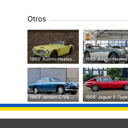
Otros
1960' Austin-Healey 3000
1963' Jensen C-V8 Mki
1966' Jaguar E-Type