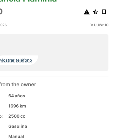
0
2026
ID: UUWrHC
Mostrar teléfono
from the owner
64 años
1696 km
o:
2500 cc
Gasolina
Manual