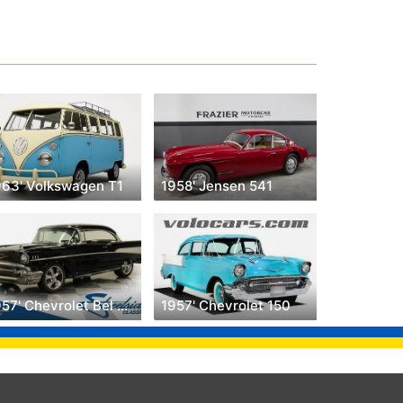
963' Volkswagen T1
1958' Jensen 541
1957' Chevrolet Bel Air
1957' Chevrolet 150