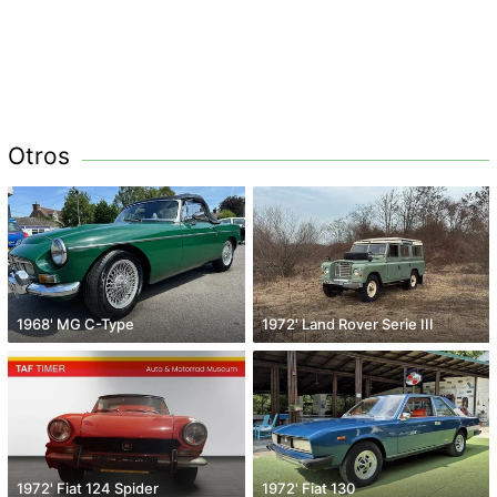
Otros
1968' MG C-Type
1972' Land Rover Serie III
1972' Fiat 124 Spider
1972' Fiat 130