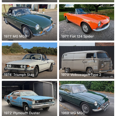
1971' MG MGB
1971' Fiat 124 Spider
1974' Triumph Stag
1970' Volkswagen Type 2
1972' Plymouth Duster
1969' MG MGC