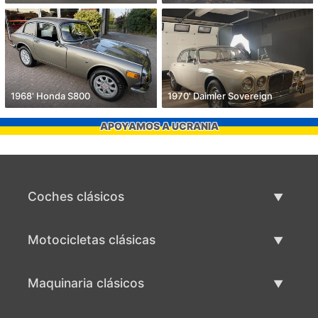
1968' Honda S800
1970' Daimler Sovereign
APOYAMOS A UCRANIA
Coches clásicos
Lista de autos clásicos
Motocicletas clásicas
Vender coche clásico
Lista de motocicletas clásicas
Maquinaria clásicos
Vende motocicleta clásica
Lista de maquinaria clásica