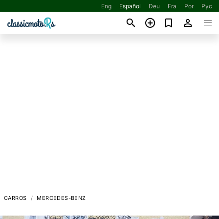
Eng
Español
Deu
Fra
Por
Рус
CARROS
MERCEDES-BENZ