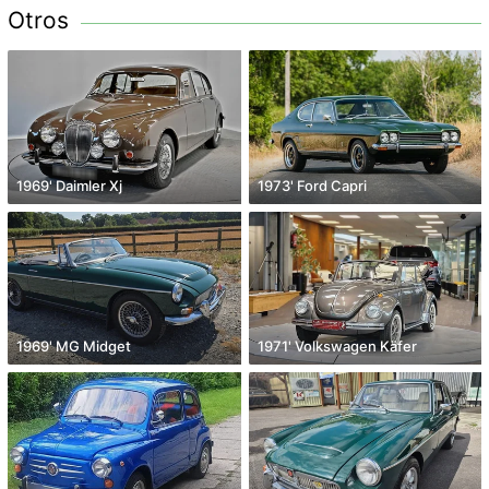
Otros
1969' Daimler Xj
1973' Ford Capri
1969' MG Midget
1971' Volkswagen Käfer