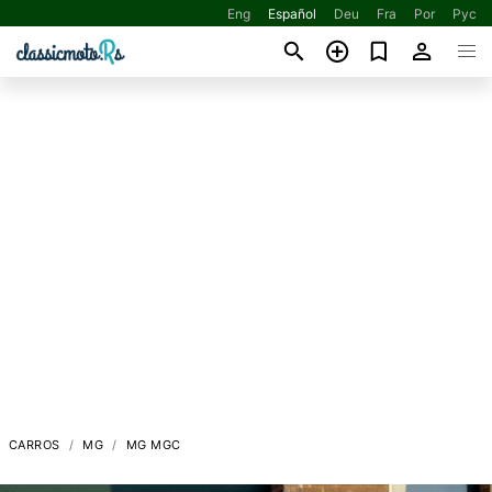
Eng
Español
Deu
Fra
Por
Рус
CARROS
MG
MG MGC