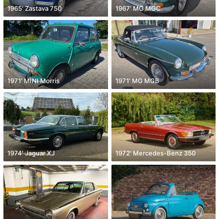
1965' Zastava 750
1967' MG MGC
1971' MINI Morris
1971' MG MGB
1974' Jaguar XJ
1972' Mercedes-Benz 350