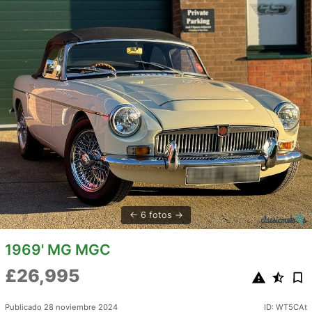
6 fotos
1969' MG MGC
£26,995
Publicado 28 noviembre 2024
ID: WT5CAt