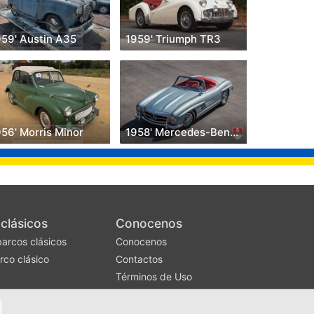
959' Austin A35
1959' Triumph TR3
56' Morris Minor
1958' Mercedes-Benz 300SL
clásicos
Conocenos
barcos clásicos
Conocenos
rco clásico
Contactos
Términos de Uso