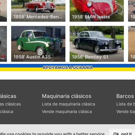
1959' Mercedes-Benz 200
1958' BMW Isetta
1
1956' Mercedes-Benz 300SL
1958' Austin A35
1956' Bentley S1
19
APOYAMOS A UCRANIA
lásicas
Maquinaria clásicos
Barcos 
as clásicas
Lista de maquinaria clásica
Lista de 
clásica
Vende maquinaria clásica
Vende ba
We use cookies to provide you with a better service
Ok, got it