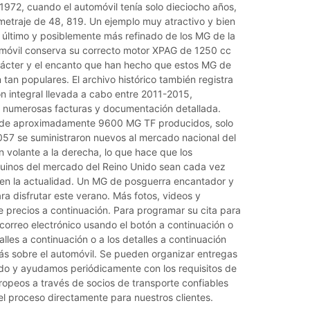
1972, cuando el automóvil tenía solo dieciocho años,
ometraje de 48, 819. Un ejemplo muy atractivo y bien
 último y posiblemente más refinado de los MG de la
tomóvil conserva su correcto motor XPAG de 1250 cc
arácter y el encanto que han hecho que estos MG de
tan populares. El archivo histórico también registra
n integral llevada a cabo entre 2011-2015,
 numerosas facturas y documentación detallada.
 de aproximadamente 9600 MG TF producidos, solo
057 se suministraron nuevos al mercado nacional del
 volante a la derecha, lo que hace que los
uinos del mercado del Reino Unido sean cada vez
n la actualidad. Un MG de posguerra encantador y
para disfrutar este verano. Más fotos, videos y
 precios a continuación. Para programar su cita para
 correo electrónico usando el botón a continuación o
alles a continuación o a los detalles a continuación
más sobre el automóvil. Se pueden organizar entregas
do y ayudamos periódicamente con los requisitos de
ropeos a través de socios de transporte confiables
l proceso directamente para nuestros clientes.