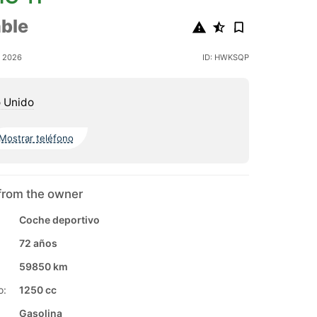
ble
o 2026
ID: HWKSQP
 Unido
Mostrar teléfono
from the owner
Coche deportivo
72 años
59850 km
o:
1250 cc
Gasolina