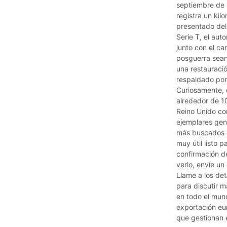
septiembre de 
registra un kil
presentado del
Serie T, el au
junto con el c
posguerra sean 
una restauració
respaldado por
Curiosamente,
alrededor de 1
Reino Unido con
ejemplares gen
más buscados e
muy útil listo 
confirmación de
verlo, envíe un
Llame a los det
para discutir 
en todo el mun
exportación eu
que gestionan e