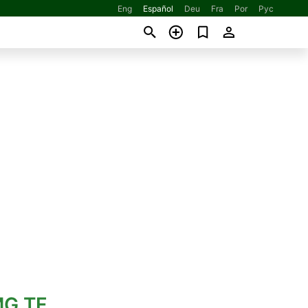
Eng
Español
Deu
Fra
Por
Рус
MG TF