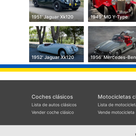
1951' Jaguar Xk120
1949' MG Y-Type
1952' Jaguar Xk120
Coches clásicos
Motocicletas c
Lista de autos clásicos
Lista de motociclet
Vender coche clásico
Vende motocicleta 