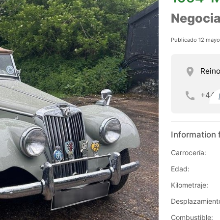
Negocia
Publicado 12 may
Reino
+44
Information 
Carrocería:
Edad:
Kilometraje:
Desplazamient
Combustible: