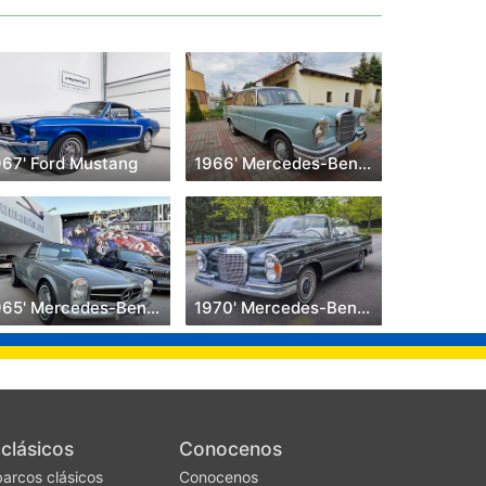
967' Ford Mustang
1966' Mercedes-Benz W111
1965' Mercedes-Benz 230
1970' Mercedes-Benz S-Klasse
clásicos
Conocenos
barcos clásicos
Conocenos