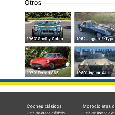
Otros
1963' Shelby Cobra
1962' Jaguar E-Type
1970' Ferrari 365
1969' Jaguar XJ
Coches clásicos
Motocicletas c
Lista de autos clásicos
Lista de motociclet