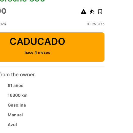
00
2026
ID: iWSXsb
CADUCADO
hace 4 meses
from the owner
61 años
16300 km
Gasolina
Manual
Azul