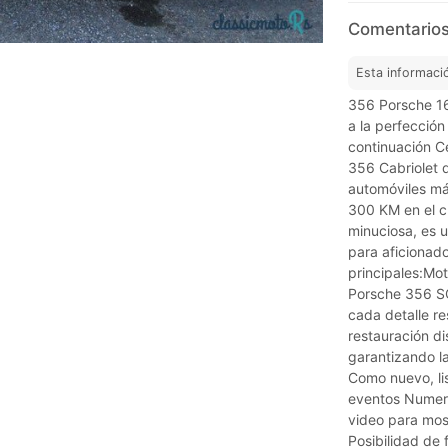
Comentarios
Esta informaci
356 Porsche 16
a la perfección
continuación C
356 Cabriolet 
automóviles más
300 KM en el c
minuciosa, es 
para aficionado
principales:Mot
Porsche 356 SC 
cada detalle re
restauración d
garantizando la
Como nuevo, lis
eventos Numero
video para most
Posibilidad de 