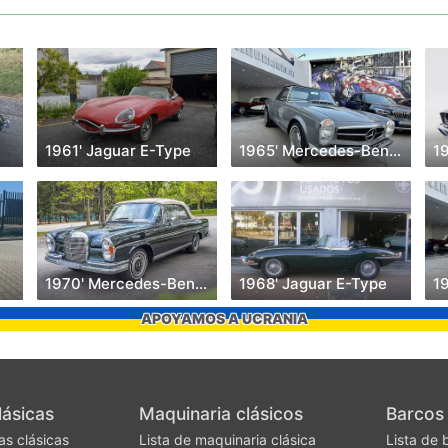
1961' Jaguar E-Type
1965' Mercedes-Benz 230
1
1970' Mercedes-Benz 280 SE
1968' Jaguar E-Type
APOYAMOS A UCRANIA
lásicas
Maquinaria clásicos
Barcos 
as clásicas
Lista de maquinaria clásica
Lista de 