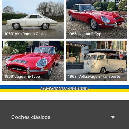
1963' Alfa Romeo Giulia
1966' Jaguar E-Type
1966' Jaguar E-Type
1968' Volkswagen Transporter
APOYAMOS A UCRANIA
Coches clásicos