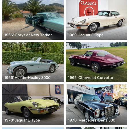
1966' Chrysler New Yorker
1969' Jaguar E-Type
1966' Austin-Healey 3000
1965' Chevrolet Corvette
1970' Jaguar E-Type
1970' Mercedes-Benz 300