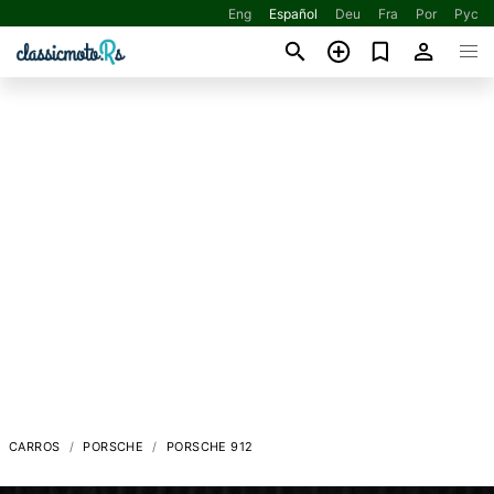
Eng
Español
Deu
Fra
Por
Рус
CARROS
PORSCHE
PORSCHE 912