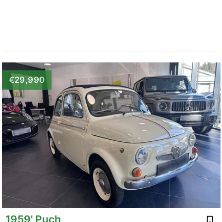
€29,990
1959' Puch