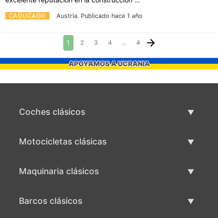
CADUCADO
Austria.
Publicado hace 1 año
1
2
3
4
…
4
APOYAMOS A UCRANIA
Coches clásicos
Lista de autos clásicos
Motocicletas clásicas
Vender coche clásico
Lista de motocicletas clásicas
Maquinaria clásicos
Vende motocicleta clásica
Lista de maquinaria clásica
Barcos clásicos
Vende maquinaria clásica