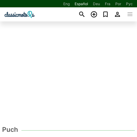
Eng
Español
Deu
Fra
Por
Рус
Puch