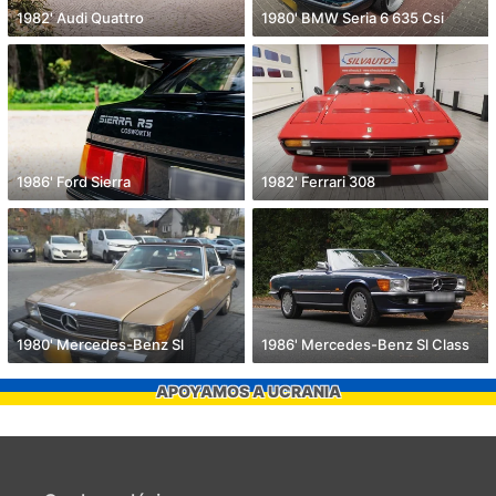
1982' Audi Quattro
1980' BMW Seria 6 635 Csi
1986' Ford Sierra
1982' Ferrari 308
1980' Mercedes-Benz Sl
1986' Mercedes-Benz Sl Class
APOYAMOS A UCRANIA