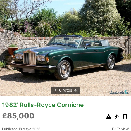
6 fotos
1982' Rolls-Royce Corniche
£85,000
Publicado 18 mayo 2026
ID: TqNkIW