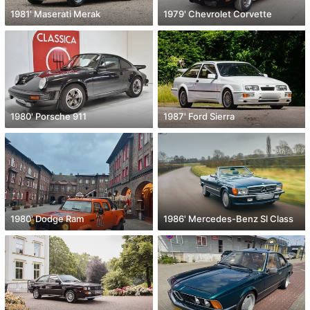
1981' Maserati Merak
1979' Chevrolet Corvette
1980' Porsche 911
1987' Ford Sierra
1980' Dodge Ram
1986' Mercedes-Benz Sl Class