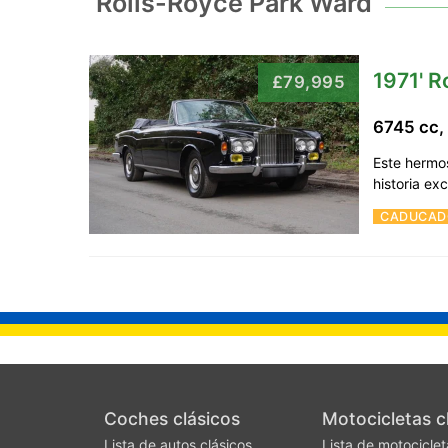
Rolls-Royce Park Ward
1971' R
£79,995
6745 cc,
Este hermos
historia e
CADUCAD
Coches clásicos
Motocicletas c
Lista de autos clásicos
Lista de motociclet