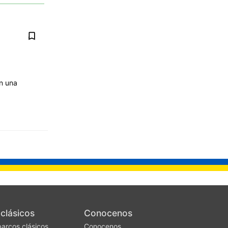
on una
clásicos
Conocenos
barcos clásicos
Conocenos