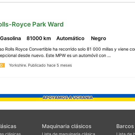
olls-Royce Park Ward
 Gasolina
81000 km
Automático
Negro
o Rolls Royce Convertible ha recorrido solo 81 000 millas y viene c
xcepcional desde nuevo. Este MPW es un automóvil con …
O
Yorkshire.
Publicado hace 5 meses
APOYAMOS A UCRANIA
lásicas
Maquinaria clásicos
Barcos 
as clásicas
Lista de maquinaria clásica
Lista de 