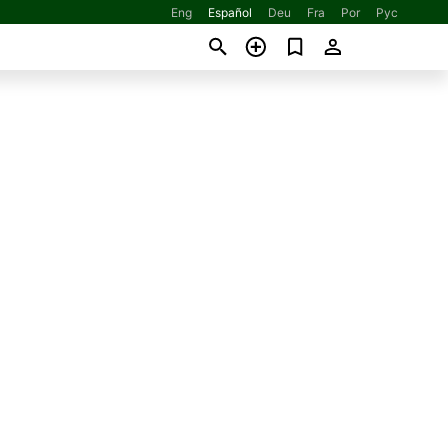
Eng
Español
Deu
Fra
Por
Рус