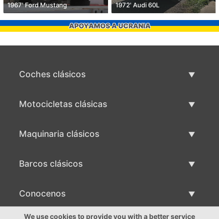
1967' Ford Mustang
1972' Audi 60L
APOYAMOS A UCRANIA
Coches clásicos
Lista de autos clásicos
Motocicletas clásicas
Vender coche clásico
Lista de motocicletas clásicas
Maquinaria clásicos
Vende motocicleta clásica
Lista de maquinaria clásica
Barcos clásicos
Vende maquinaria clásica
Lista de barcos clásicos
Conocenos
Vende barco clásico
Conocenos
We use cookies to provide you with a better service