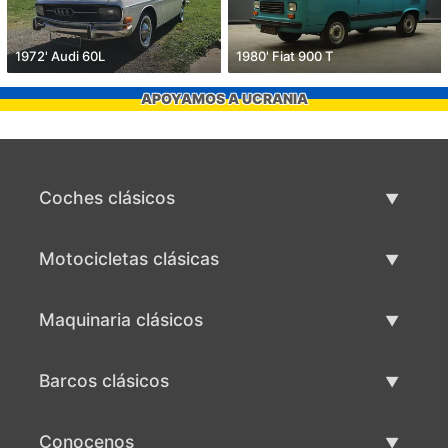
1972' Audi 60L
1980' Fiat 900 T
APOYAMOS A UCRANIA
Coches clásicos
Lista de autos clásicos
Motocicletas clásicas
Vender coche clásico
Lista de motocicletas clásicas
Maquinaria clásicos
Vende motocicleta clásica
Lista de maquinaria clásica
Barcos clásicos
Vende maquinaria clásica
Lista de barcos clásicos
Conocenos