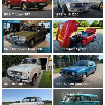
1979' Triumph TR7
1972' MINI 1275
1979' Mercedes-Benz 280
1980' Triumph Spitfire
1972' Renault 4
1980' Subaru 1800 Coupe