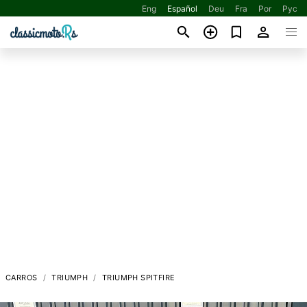
Eng
Español
Deu
Fra
Por
Рус
CARROS
TRIUMPH
TRIUMPH SPITFIRE