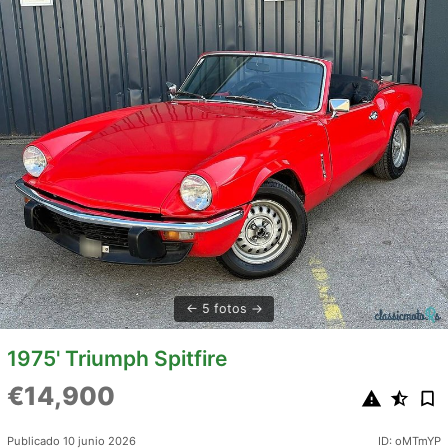
5 fotos
1975' Triumph Spitfire
€14,900
Publicado 10 junio 2026
ID: oMTmYP