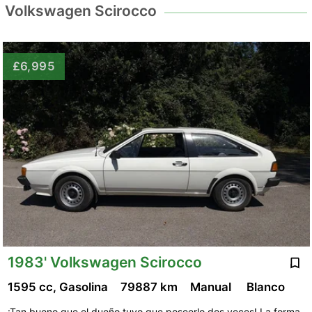
Volkswagen Scirocco
£6,995
1983' Volkswagen Scirocco
1595 cc, Gasolina
79887 km
Manual
Blanco
¡Tan bueno que el dueño tuvo que poseerlo dos veces! La forma