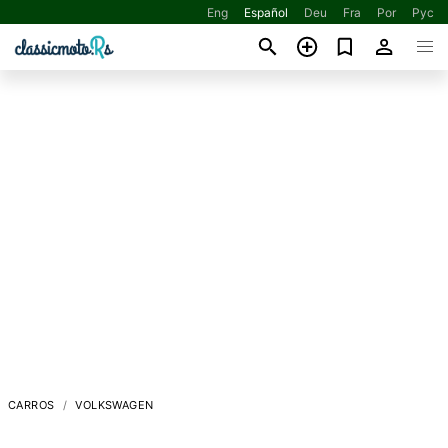
Eng
Español
Deu
Fra
Por
Рус
CARROS
VOLKSWAGEN