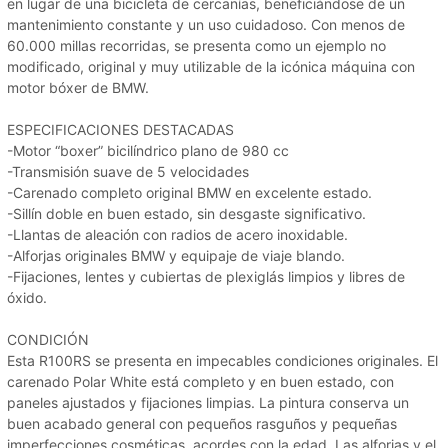
en lugar de una bicicleta de cercanías, beneficiándose de un
mantenimiento constante y un uso cuidadoso. Con menos de
60.000 millas recorridas, se presenta como un ejemplo no
modificado, original y muy utilizable de la icónica máquina con
motor bóxer de BMW.
ESPECIFICACIONES DESTACADAS
-Motor “boxer” bicilíndrico plano de 980 cc
-Transmisión suave de 5 velocidades
-Carenado completo original BMW en excelente estado.
-Sillín doble en buen estado, sin desgaste significativo.
-Llantas de aleación con radios de acero inoxidable.
-Alforjas originales BMW y equipaje de viaje blando.
-Fijaciones, lentes y cubiertas de plexiglás limpios y libres de
óxido.
CONDICIÓN
Esta R100RS se presenta en impecables condiciones originales. El
carenado Polar White está completo y en buen estado, con
paneles ajustados y fijaciones limpias. La pintura conserva un
buen acabado general con pequeños rasguños y pequeñas
imperfecciones cosméticas, acordes con la edad. Las alforjas y el