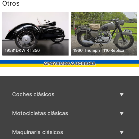
Otros
1958' DKW RT 350
1960' Triumph T110 Replica
APOYAMOS A UCRANIA
Coches clásicos
Lista de autos clásicos
Motocicletas clásicas
Vender coche clásico
Lista de motocicletas clásicas
Maquinaria clásicos