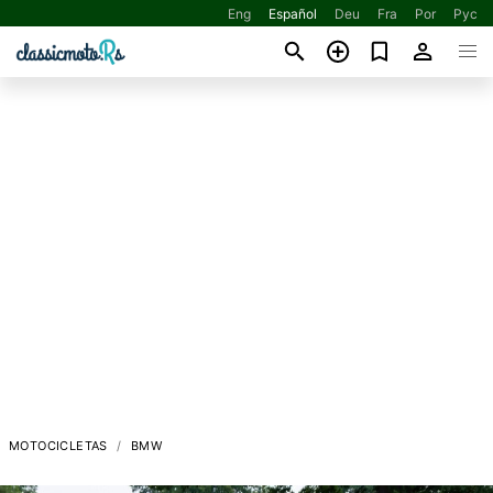
Eng
Español
Deu
Fra
Por
Рус
MOTOCICLETAS
BMW