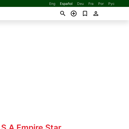
Eng
Español
Deu
Fra
Por
Рус
.S.A Empire Star