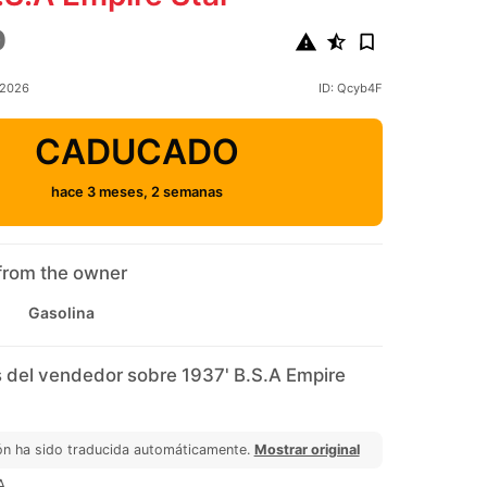
0
 2026
ID: Qcyb4F
CADUCADO
hace 3 meses, 2 semanas
from the owner
Gasolina
 del vendedor sobre 1937' B.S.A Empire
ón ha sido traducida automáticamente.
Mostrar original
A