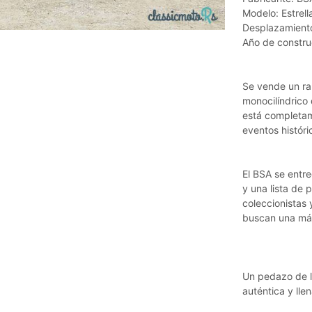
Modelo: Estrell
Desplazamient
Año de constru
Se vende un ra
monocilíndrico
está completame
eventos históri
El BSA se entr
y una lista de 
coleccionistas 
buscan una máqu
Un pedazo de la
auténtica y lle