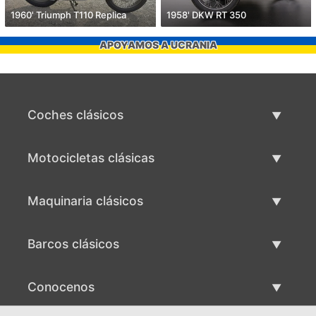
1960' Triumph T110 Replica
1958' DKW RT 350
APOYAMOS A UCRANIA
Coches clásicos
Lista de autos clásicos
Motocicletas clásicas
Vender coche clásico
Lista de motocicletas clásicas
Maquinaria clásicos
Vende motocicleta clásica
Lista de maquinaria clásica
Barcos clásicos
Vende maquinaria clásica
Lista de barcos clásicos
Conocenos
Vende barco clásico