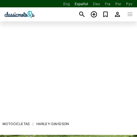
Eng
Español
Deu
Fra
Por
Рус
MOTOCICLETAS
HARLEY-DAVIDSON