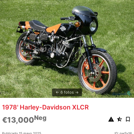
6 fotos
1978' Harley-Davidson XLCR
Neg
€13,000
Publicado 15 mayo 2025
ID: pwSy16