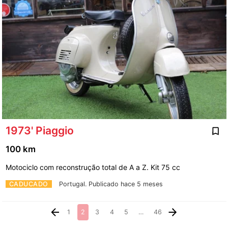
1973' Piaggio
100 km
Motociclo com reconstrução total de A a Z. Kit 75 cc
CADUCADO
Portugal.
Publicado hace 5 meses
1
2
3
4
5
…
46