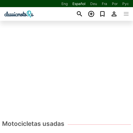
Eng
Español
Deu
Fra
Por
Рус
Motocicletas usadas