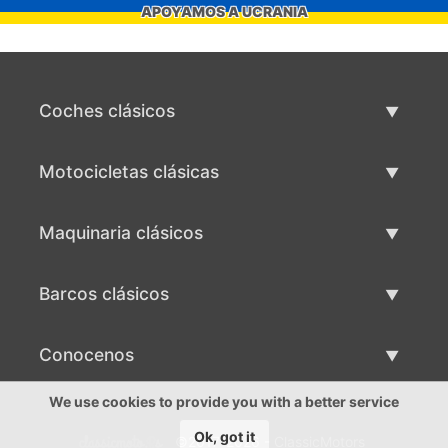
APOYAMOS A UCRANIA
Coches clásicos
Lista de autos clásicos
Motocicletas clásicas
Vender coche clásico
Lista de motocicletas clásicas
Maquinaria clásicos
Vende motocicleta clásica
Lista de maquinaria clásica
Barcos clásicos
Vende maquinaria clásica
Lista de barcos clásicos
Conocenos
Vende barco clásico
Conocenos
We use cookies to provide you with a better service
Ok, got it
©2017-2026 - ClassicMotors
Contactos