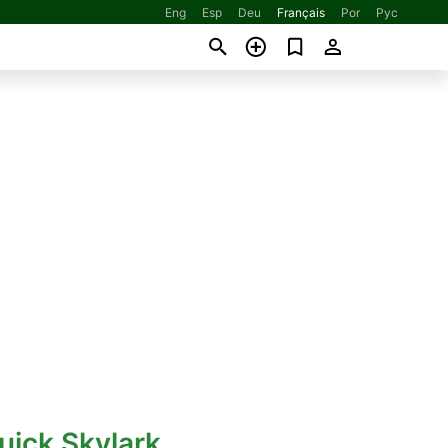
Eng
Esp
Deu
Français
Por
Рус
uick Skylark