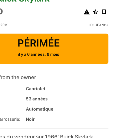
0
 2019
ID: UEAdzO
PÉRIMÉE
il y a 6 années, 9 mois
from the owner
Cabriolet
53 années
Automatique
arrosserie:
Noir
s du vendeur sur 1966' Buick Skylark