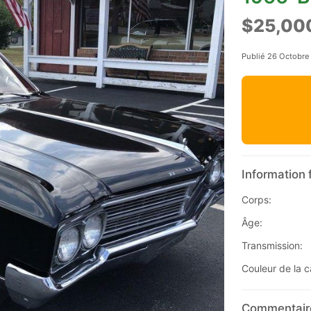
$25,00
Publié 26 Octobre
Information 
Corps:
Âge:
Transmission:
Couleur de la c
Commentaire