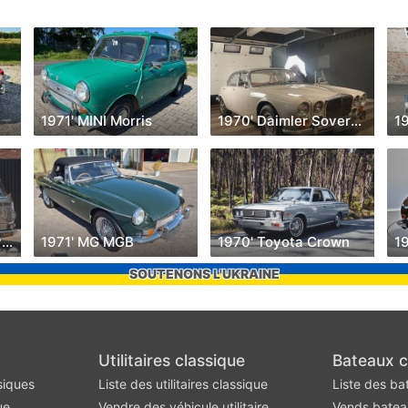
1971' MINI Morris
1970' Daimler Sovereign
19
1970' Volkswagen Type 2
1971' MG MGB
1970' Toyota Crown
19
SOUTENONS L'UKRAINE
Utilitaires classique
Bateaux c
siques
Liste des utilitaires classique
Liste des ba
ue
Vendre des véhicule utilitaire
Vends batea