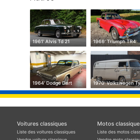
1961' Alvis Td 21
1966' Triumph TR4
1964' Dodge Dart
Voitures classiques
Motos classique
Liste des voitures classiques
Liste des motos clas
Vendre voiture classique
Vendre moto classiq