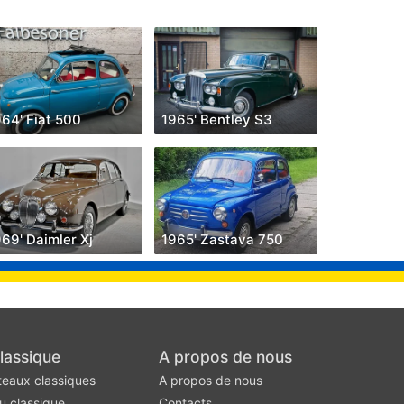
64' Fiat 500
1965' Bentley S3
69' Daimler Xj
1965' Zastava 750
lassique
A propos de nous
teaux classiques
A propos de nous
u classique
Contacts