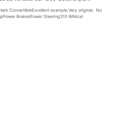
lark ConvertibleExcellent example.Very original. No
TopPower BrakesPower Steering310 Wildcat